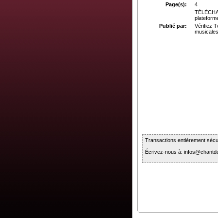
Page(s):
4
TÉLÉCHA
plateform
Publié par:
Vérifiez 
musicales
Transactions entièrement sécur
Écrivez-nous à: infos@chan