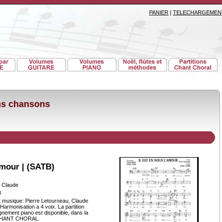
PANIER
|
TELECHARGEMEN
ons chansons
l'amour | (SATB)
, Claude
B
t musique: Pierre Letourneau, Claude
 Harmonisation a 4 voix. La partition
ement piano est disponible, dans la
 CHANT CHORAL.