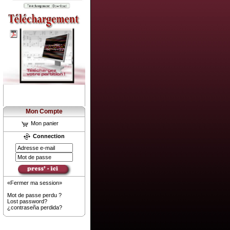
Mon Compte
Mon panier
Connection
«Fermer ma session»
Mot de passe perdu ?
Lost password?
¿contraseña perdida?