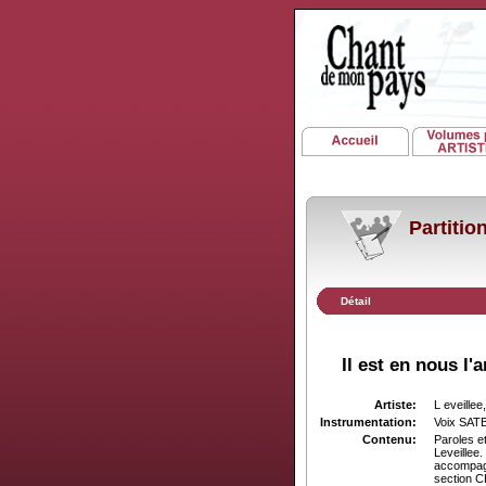
Partiti
Détail
Il est en nous 
Artiste:
L eveillee
Instrumentation:
Voix SAT
Contenu:
Paroles e
Leveillee.
accompagn
section