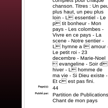
complets pour chaque
chanson. Titres : Un pe
plus haut, un peu plus
loin - L essentiel - Le
p tit bonheur - Mon
pays - Les colombes -
Vivre en ce pays - La
scene - Notre sentier -
L hymne a l amour 
Le petit roi - 23
decembre - Marie-Noel
 evangeline - Soir d
hiver - L homme de
ma vie - Si Dieu existe -
Et c est pas fini.
Page(s):
44
Publié par:
Partition de Publication
Chant de mon pays