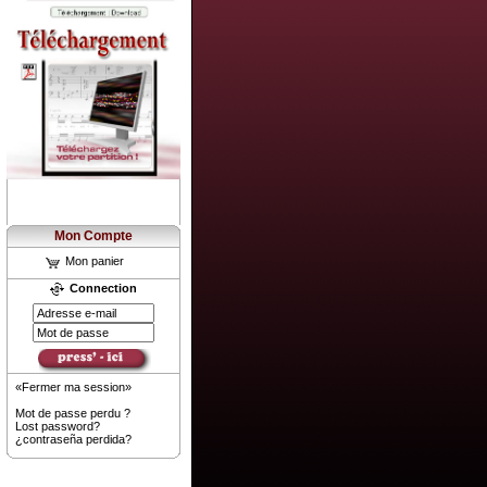
Mon Compte
Mon panier
Connection
«Fermer ma session»
Mot de passe perdu ?
Lost password?
¿contraseña perdida?