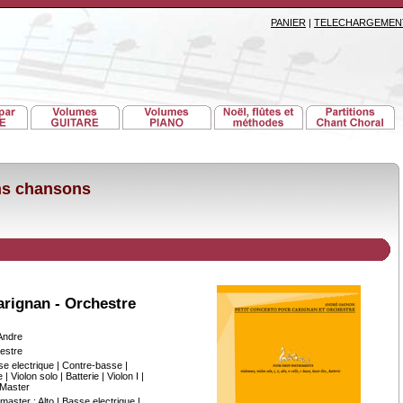
PANIER
|
TELECHARGEMEN
ons chansons
Carignan - Orchestre
Andre
estre
se electrique | Contre-basse |
 | Violon solo | Batterie | Violon I |
| Master
 master : Alto | Basse electrique |