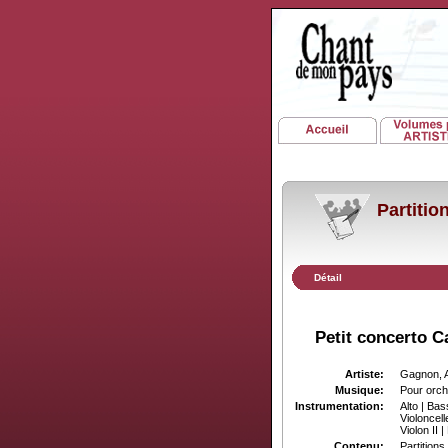
Partiti
Détail
Petit concerto 
Artiste:
Gagnon, 
Musique:
Pour orch
Instrumentation:
Alto | Bas
Violoncelle
Violon II 
Contenu:
Partitions