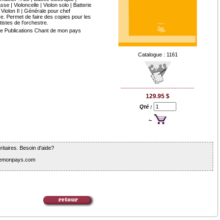
se | Violoncelle | Violon solo | Batterie
 | Violon II | Générale pour chef
re. Permet de faire des copies pour les
istes de l'orchestre.
 de Publications Chant de mon pays
Catalogue : 1161
129.95 $
Qté :
.
itaires. Besoin d'aide?
tdemonpays.com