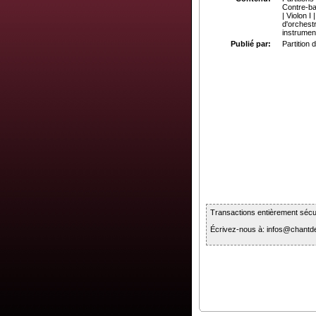
Contre-bas
| Violon I
d'orchest
instrument
Publié par:
Partition
Transactions entièrement sécur
Écrivez-nous à: infos@chan