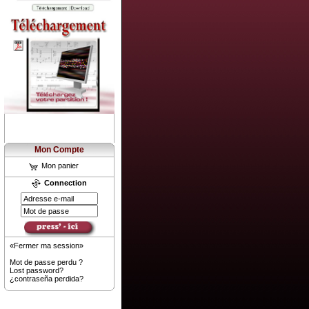
Mon Compte
Mon panier
Connection
«Fermer ma session»
Mot de passe perdu ?
Lost password?
¿contraseña perdida?