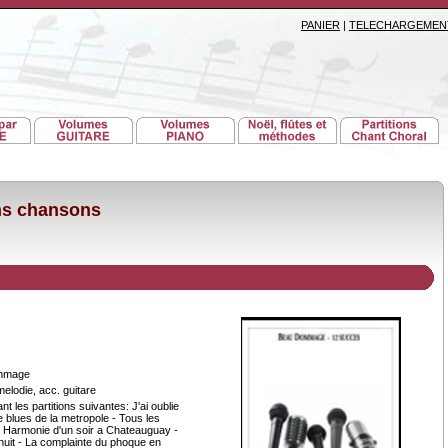
PANIER
|
TELECHARGEMEN
ons chansons
mmage
melodie, acc. guitare
 les partitions suivantes: J'ai oublie
Le blues de la metropole - Tous les
- Harmonie d'un soir a Chateauguay -
 nuit - La complainte du phoque en