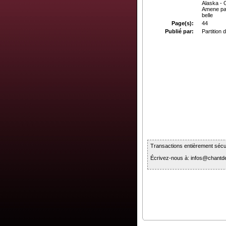
Alaska - G
Amene pa
belle
Page(s):
44
Publié par:
Partition
Transactions entièrement sécur
Écrivez-nous à: infos@chan