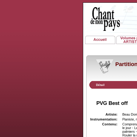
Partiti
Détail
PVG Best off
Artiste:
Beau Do
Instrumentation:
Pianiste, 
Contenu:
Comprenant
le jour - 
palmiers 
Rouler la