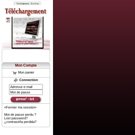
Mon Compte
Mon panier
Connection
«Fermer ma session»
Mot de passe perdu ?
Lost password?
¿contraseña perdida?