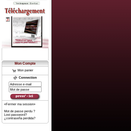
Mon Compte
Mon panier
Connection
«Fermer ma session»
Mot de passe perdu ?
Lost password?
¿contraseña perdida?