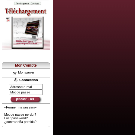
Mon Compte
Mon panier
Connection
«Fermer ma session»
Mot de passe perdu ?
Lost password?
¿contraseña perdida?