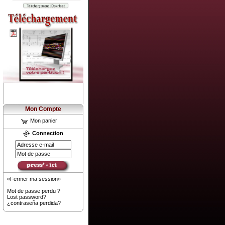
Mon Compte
Mon panier
Connection
«Fermer ma session»
Mot de passe perdu ?
Lost password?
¿contraseña perdida?