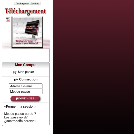
Mon Compte
Mon panier
Connection
«Fermer ma session»
Mot de passe perdu ?
Lost password?
¿contraseña perdida?