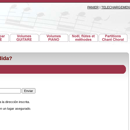
PANIER
|
TELECHARGEMEN
dida?
la dirección inscrita.
n un lugar asegurado.