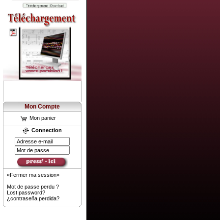
Mon Compte
Mon panier
Connection
«Fermer ma session»
Mot de passe perdu ?
Lost password?
¿contraseña perdida?