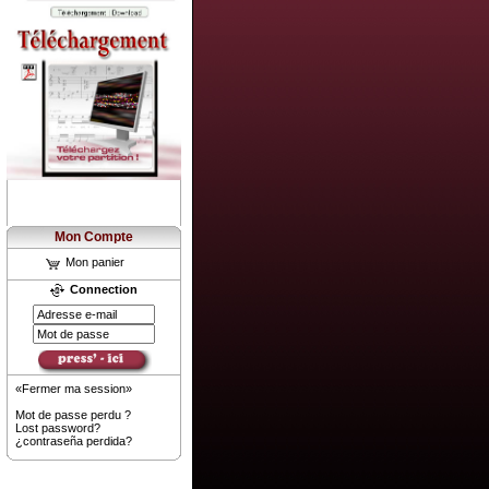
Mon Compte
Mon panier
Connection
«Fermer ma session»
Mot de passe perdu ?
Lost password?
¿contraseña perdida?