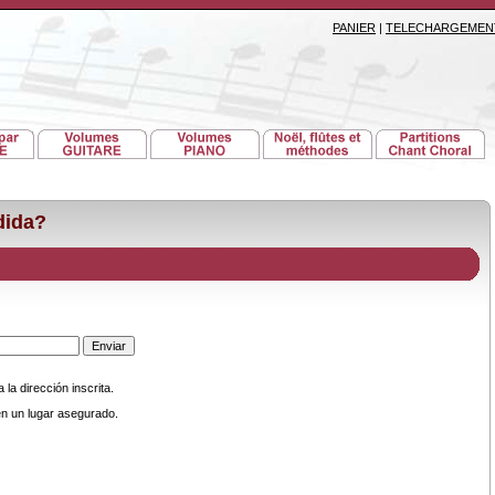
PANIER
|
TELECHARGEMEN
dida?
la dirección inscrita.
n un lugar asegurado.