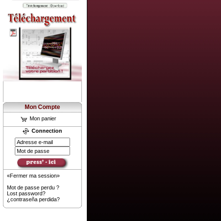
Mon Compte
Mon panier
Connection
«Fermer ma session»
Mot de passe perdu ?
Lost password?
¿contraseña perdida?