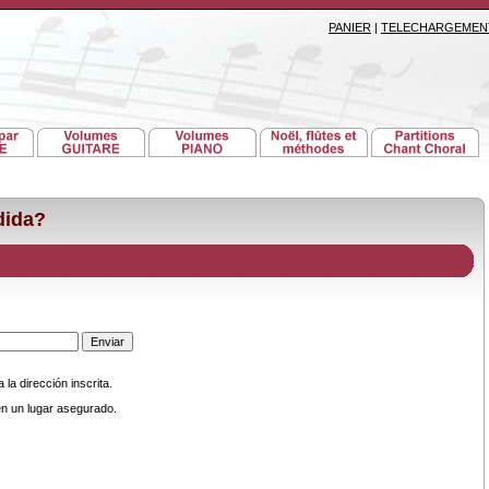
PANIER
|
TELECHARGEMEN
dida?
la dirección inscrita.
n un lugar asegurado.