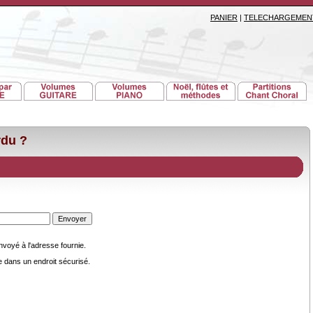
PANIER
|
TELECHARGEMEN
rdu ?
voyé à l'adresse fournie.
dans un endroit sécurisé.