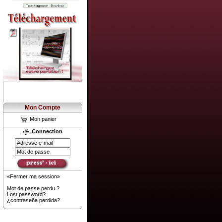
Mon Compte
Mon panier
Connection
«Fermer ma session»
Mot de passe perdu ?
Lost password?
¿contraseña perdida?