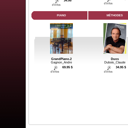
34.95
PIANO
MÉTHODES
GrandPiano.2
Duos
Gagnon_Andre
Dubois_Claude
69.95 $
34.95 $