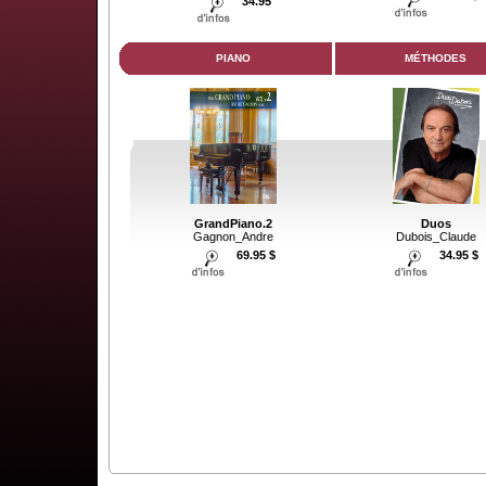
34.95
PIANO
MÉTHODES
GrandPiano.2
Duos
Gagnon_Andre
Dubois_Claude
69.95 $
34.95 $