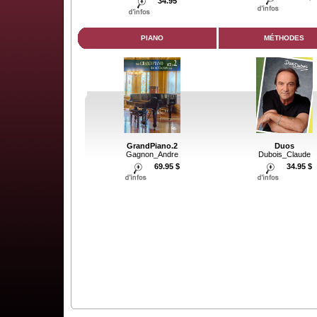
34.95
PIANO
MÉTHODES
GrandPiano.2
Duos
Gagnon_Andre
Dubois_Claude
69.95 $
34.95 $