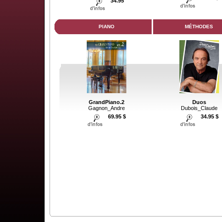
34.95
PIANO
MÉTHODES
GrandPiano.2
Duos
Gagnon_Andre
Dubois_Claude
69.95 $
34.95 $