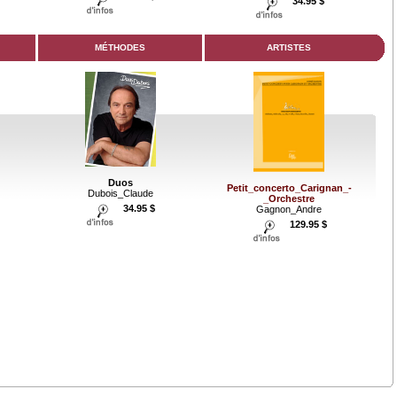
34.95 $
MÉTHODES
ARTISTES
Duos
Petit_concerto_Carignan_-
Dubois_Claude
_Orchestre
34.95 $
Gagnon_Andre
129.95 $