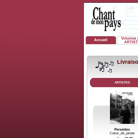
Livrai
ARTISTES
Perseides
Coeur_de_pirate