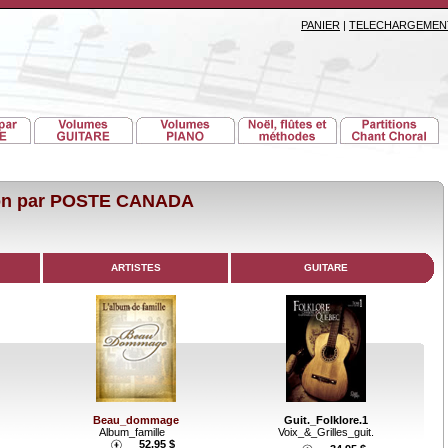
PANIER
|
TELECHARGEMEN
son par POSTE CANADA
ARTISTES
GUITARE
Guit._Folklore.1
Beau_dommage
Voix_&_Grilles_guit.
Album_famille
52.95 $