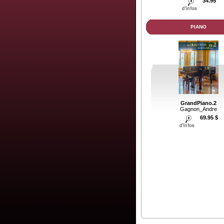
34.95
PIANO
GrandPiano.2
Gagnon_Andre
69.95 $