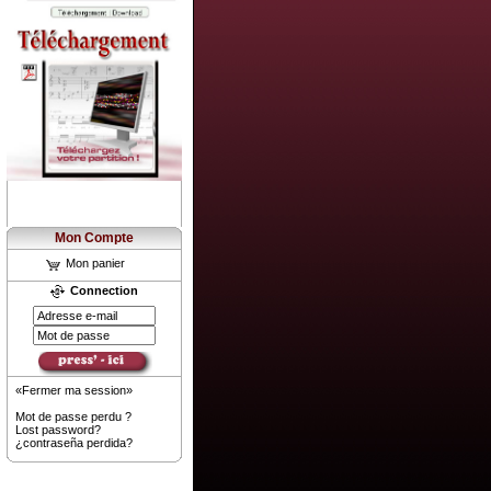
Mon Compte
Mon panier
Connection
«Fermer ma session»
Mot de passe perdu ?
Lost password?
¿contraseña perdida?