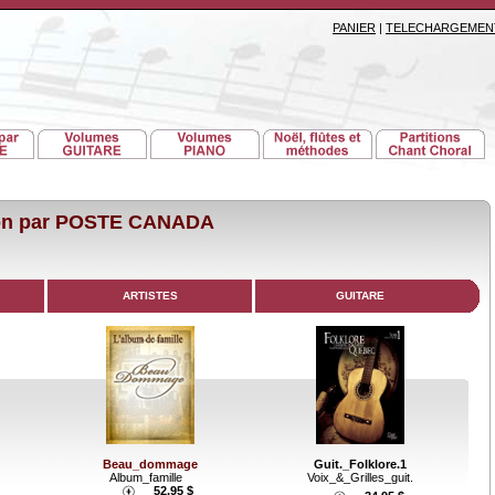
PANIER
|
TELECHARGEMEN
son par POSTE CANADA
ARTISTES
GUITARE
Guit._Folklore.1
Beau_dommage
Voix_&_Grilles_guit.
Album_famille
52.95 $