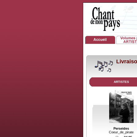
Livrai
ARTISTES
Perseides
Coeur_de_pirate