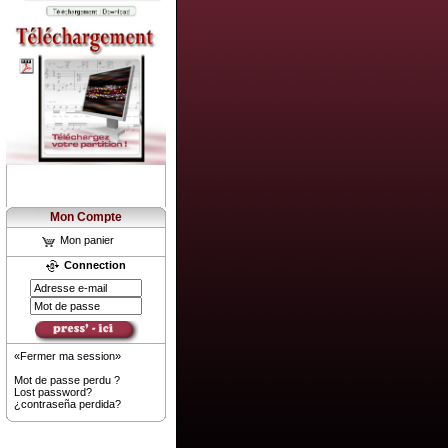
Mon Compte
Mon panier
Connection
«Fermer ma session»
Mot de passe perdu ?
Lost password?
¿contraseña perdida?