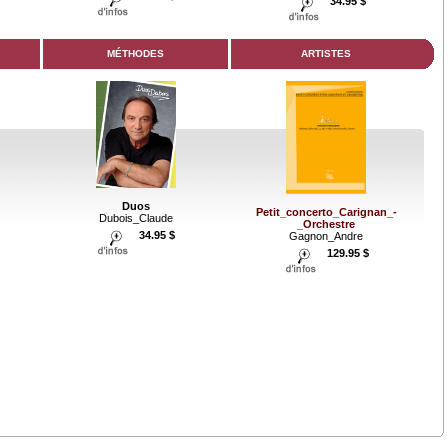
34.95 $
MÉTHODES
ARTISTES
Duos
Petit_concerto_Carignan_-
Dubois_Claude
_Orchestre
34.95 $
Gagnon_Andre
129.95 $