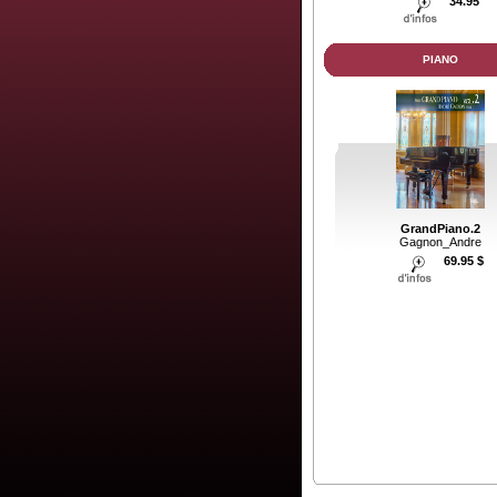
34.95
PIANO
GrandPiano.2
Gagnon_Andre
69.95 $