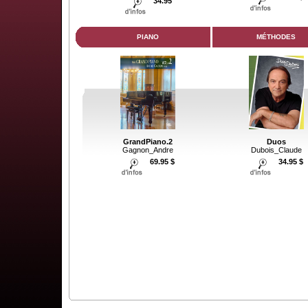
34.95
PIANO
MÉTHODES
GrandPiano.2
Duos
Gagnon_Andre
Dubois_Claude
69.95 $
34.95 $