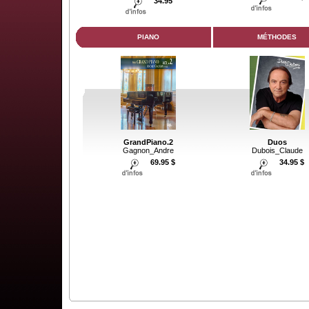
34.95
PIANO
MÉTHODES
GrandPiano.2
Duos
Gagnon_Andre
Dubois_Claude
69.95 $
34.95 $