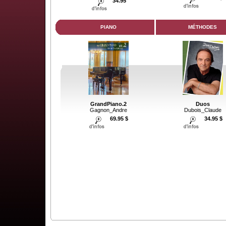
34.95
PIANO
MÉTHODES
GrandPiano.2
Duos
Gagnon_Andre
Dubois_Claude
69.95 $
34.95 $