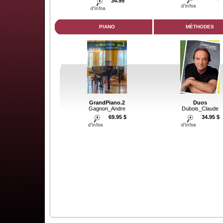
34.95
PIANO
MÉTHODES
GrandPiano.2
Duos
Gagnon_Andre
Dubois_Claude
69.95 $
34.95 $