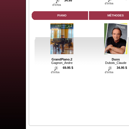
34.95
PIANO
MÉTHODES
GrandPiano.2
Duos
Gagnon_Andre
Dubois_Claude
69.95 $
34.95 $