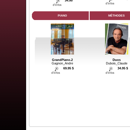
34.95
PIANO
MÉTHODES
GrandPiano.2
Duos
Gagnon_Andre
Dubois_Claude
69.95 $
34.95 $