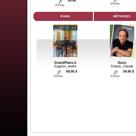
34.95
PIANO
MÉTHODES
GrandPiano.2
Duos
Gagnon_Andre
Dubois_Claude
69.95 $
34.95 $