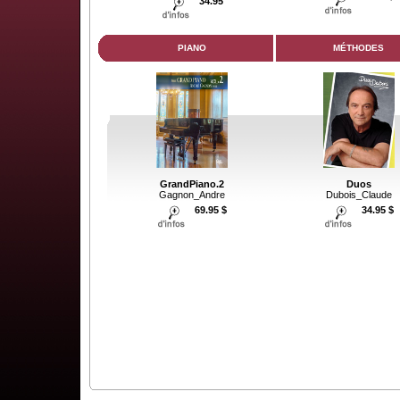
34.95
PIANO
MÉTHODES
GrandPiano.2
Duos
Gagnon_Andre
Dubois_Claude
69.95 $
34.95 $