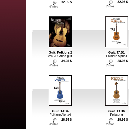
32.95 $
32.95 $
Guit. Folklore.2
Guit. TAB1
Voix & Grilles guit.
Folklore Alpha1
34.95 $
28.95 $
Guit. TAB4
Guit. TAB6
Folklore Alpha4
Folksong
28.95 $
28.95 $