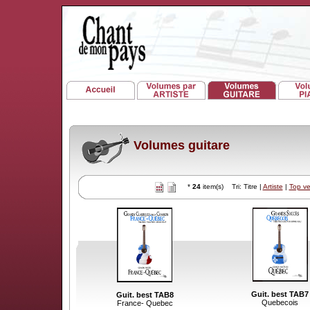
Volumes guitare
*
24
item(s) Tri: Titre |
Artiste
|
Top v
Guit. best TAB7
Guit. best TAB8
Quebecois
France- Quebec