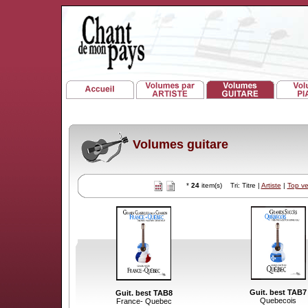
Volumes guitare
*
24
item(s) Tri: Titre |
Artiste
|
Top v
Guit. best TAB7
Guit. best TAB8
Quebecois
France- Quebec