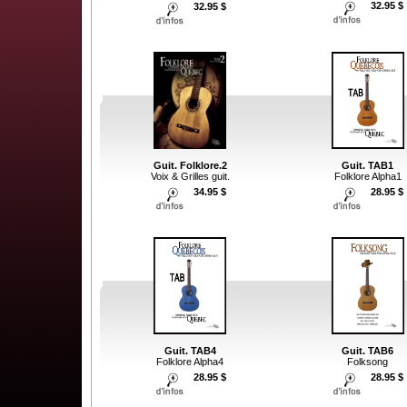
32.95 $
32.95 $
Guit. Folklore.2
Guit. TAB1
Voix & Grilles guit.
Folklore Alpha1
34.95 $
28.95 $
Guit. TAB4
Guit. TAB6
Folklore Alpha4
Folksong
28.95 $
28.95 $