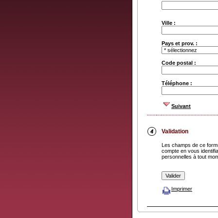
Ville :
Pays et prov. :
Code postal :
Téléphone :
Suivant
Validation
Les champs de ce formu
compte en vous identifia
personnelles à tout mo
Imprimer