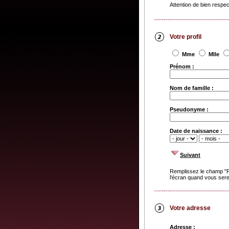
Attention de bien respe
Votre profil
Mme
Mlle
Prénom :
Nom de famille :
Pseudonyme :
Date de naissance :
Suivant
Remplissez le champ "P
l'écran quand vous serez
Votre adresse
Adresse :