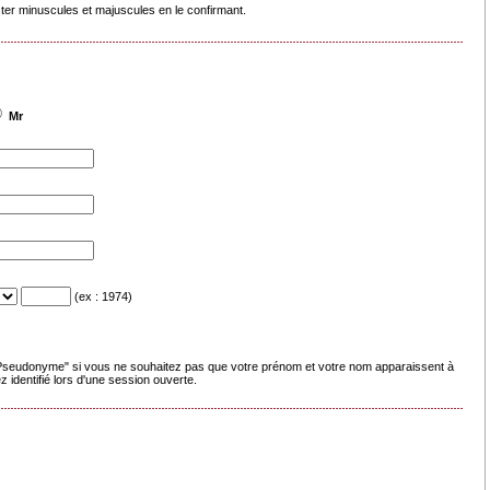
cter minuscules et majuscules en le confirmant.
Mr
(ex : 1974)
seudonyme" si vous ne souhaitez pas que votre prénom et votre nom apparaissent à
 identifié lors d'une session ouverte.