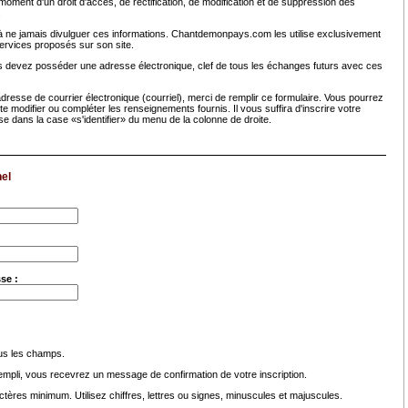
oment d'un droit d'accès, de rectification, de modification et de suppression des
.
ne jamais divulguer ces informations. Chantdemonpays.com les utilise exclusivement
services proposés sur son site.
s devez posséder une adresse électronique, clef de tous les échanges futurs avec ces
resse de courrier électronique (courriel), merci de remplir ce formulaire. Vous pourrez
te modifier ou compléter les renseignements fournis. Il vous suffira d'inscrire votre
sse dans la case «s'identifier» du menu de la colonne de droite.
el
se :
ous les champs.
rempli, vous recevrez un message de confirmation de votre inscription.
tères minimum. Utilisez chiffres, lettres ou signes, minuscules et majuscules.