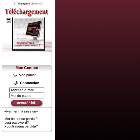
Mon Compte
Mon panier
Connection
«Fermer ma session»
Mot de passe perdu ?
Lost password?
¿contraseña perdida?