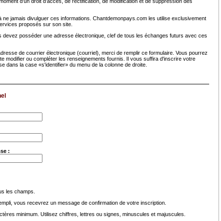
oment d'un droit d'accès, de rectification, de modification et de suppression des
.
ne jamais divulguer ces informations. Chantdemonpays.com les utilise exclusivement
services proposés sur son site.
s devez posséder une adresse électronique, clef de tous les échanges futurs avec ces
resse de courrier électronique (courriel), merci de remplir ce formulaire. Vous pourrez
te modifier ou compléter les renseignements fournis. Il vous suffira d'inscrire votre
sse dans la case «s'identifier» du menu de la colonne de droite.
el
se :
ous les champs.
rempli, vous recevrez un message de confirmation de votre inscription.
tères minimum. Utilisez chiffres, lettres ou signes, minuscules et majuscules.