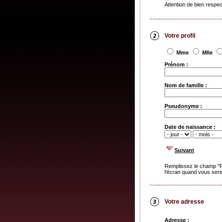
Attention de bien respe
Votre profil
Mme
Mlle
Prénom :
Nom de famille :
Pseudonyme :
Date de naissance :
Suivant
Remplissez le champ "P
l'écran quand vous serez
Votre adresse
Adresse :