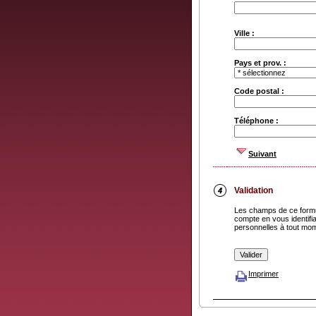
Ville :
Pays et prov. :
Code postal :
Téléphone :
Suivant
Validation
Les champs de ce formu
compte en vous identifia
personnelles à tout mo
Imprimer