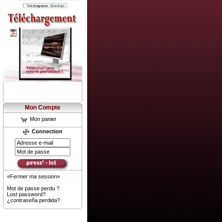
Mon Compte
Mon panier
Connection
«Fermer ma session»
Mot de passe perdu ?
Lost password?
¿contraseña perdida?