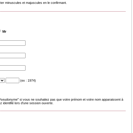
cter minuscules et majuscules en le confirmant.
Mr
(ex : 1974)
seudonyme" si vous ne souhaitez pas que votre prénom et votre nom apparaissent à
 identifié lors d'une session ouverte.