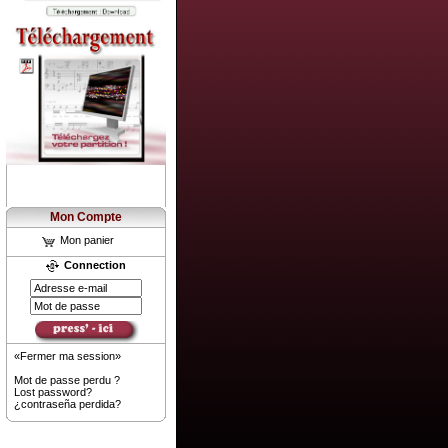
Mon Compte
Mon panier
Connection
«Fermer ma session»
Mot de passe perdu ?
Lost password?
¿contraseña perdida?