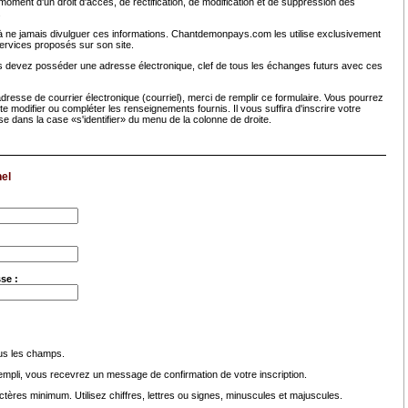
oment d'un droit d'accès, de rectification, de modification et de suppression des
.
ne jamais divulguer ces informations. Chantdemonpays.com les utilise exclusivement
services proposés sur son site.
s devez posséder une adresse électronique, clef de tous les échanges futurs avec ces
resse de courrier électronique (courriel), merci de remplir ce formulaire. Vous pourrez
te modifier ou compléter les renseignements fournis. Il vous suffira d'inscrire votre
sse dans la case «s'identifier» du menu de la colonne de droite.
el
se :
ous les champs.
rempli, vous recevrez un message de confirmation de votre inscription.
tères minimum. Utilisez chiffres, lettres ou signes, minuscules et majuscules.