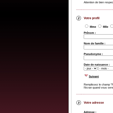
Attention de bien respe
Votre profil
Mme
Mlle
Prénom :
Nom de famille :
Pseudonyme :
Date de naissance :
Suivant
Remplissez le champ "P
l'écran quand vous serez
Votre adresse
Adresse :