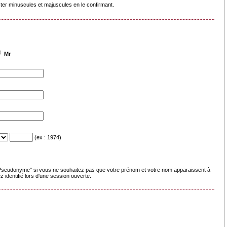
cter minuscules et majuscules en le confirmant.
Mr
(ex : 1974)
seudonyme" si vous ne souhaitez pas que votre prénom et votre nom apparaissent à
 identifié lors d'une session ouverte.