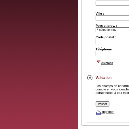
Ville :
Pays et prov. :
Code postal :
Téléphone :
Suivant
Validation
Les champs de ce formu
compte en vous identifia
personnelles à tout mo
Imprimer