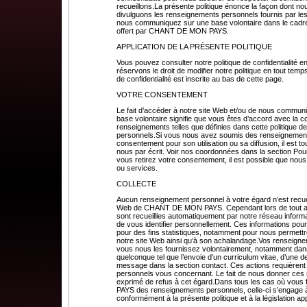
recueillons.La présente politique énonce la façon dont no
divulguons les renseignements personnels fournis par les 
nous communiquez sur une base volontaire dans le cadre 
offert par CHANT DE MON PAYS.
APPLICATION DE LA PRÉSENTE POLITIQUE
Vous pouvez consulter notre politique de confidentialité e
réservons le droit de modifier notre politique en tout temps
de confidentialité est inscrite au bas de cette page.
VOTRE CONSENTEMENT
Le fait d’accéder à notre site Web et/ou de nous commun
base volontaire signifie que vous êtes d’accord avec la col
renseignements telles que définies dans cette politique d
personnels.Si vous nous avez soumis des renseignements
consentement pour son utilisation ou sa diffusion, il est 
nous par écrit. Voir nos coordonnées dans la section Pour
vous retirez votre consentement, il est possible que nous
ou services.
COLLECTE
Aucun renseignement personnel à votre égard n’est recuei
Web de CHANT DE MON PAYS. Cependant lors de tout accè
sont recueillies automatiquement par notre réseau inform
de vous identifier personnellement. Ces informations p
pour des fins statistiques, notamment pour nous permettr
notre site Web ainsi qu’à son achalandage.Vos renseigne
vous nous les fournissez volontairement, notamment dans 
quelconque tel que l’envoie d’un curriculum vitae, d’un
message dans la section contact. Ces actions requièren
personnels vous concernant. Le fait de nous donner ces
exprimé de refus à cet égard.Dans tous les cas où vou
PAYS des renseignements personnels, celle-ci s’engage à le
conformément à la présente politique et à la législation ap