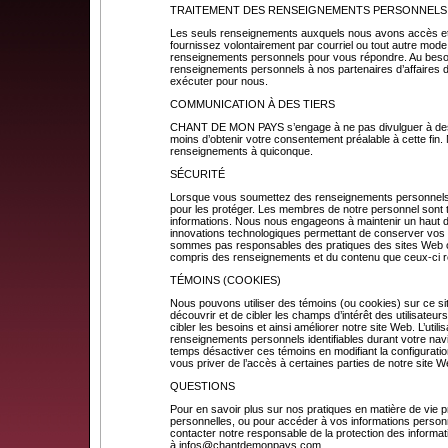
TRAITEMENT DES RENSEIGNEMENTS PERSONNELS
Les seuls renseignements auxquels nous avons accès et
fournissez volontairement par courriel ou tout autre mode
renseignements personnels pour vous répondre. Au beso
renseignements personnels à nos partenaires d’affaires 
exécuter pour nous.
COMMUNICATION À DES TIERS
CHANT DE MON PAYS s’engage à ne pas divulguer à des ti
moins d’obtenir votre consentement préalable à cette fin
renseignements à quiconque.
SÉCURITÉ
Lorsque vous soumettez des renseignements personnels
pour les protéger. Les membres de notre personnel sont t
informations. Nous nous engageons à maintenir un haut deg
innovations technologiques permettant de conserver vo
sommes pas responsables des pratiques des sites Web ou
compris des renseignements et du contenu que ceux-ci 
TÉMOINS (COOKIES)
Nous pouvons utiliser des témoins (ou cookies) sur ce s
découvrir et de cibler les champs d’intérêt des utilisateur
cibler les besoins et ainsi améliorer notre site Web. L’utili
renseignements personnels identifiables durant votre nav
temps désactiver ces témoins en modifiant la configuration
vous priver de l’accès à certaines parties de notre site W
QUESTIONS
Pour en savoir plus sur nos pratiques en matière de vie pr
personnelles, ou pour accéder à vos informations personn
contacter notre responsable de la protection des informat
à
infos@chantdemonpays.com