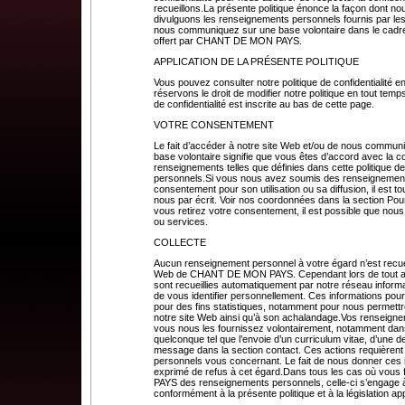
recueillons.La présente politique énonce la façon dont no
divulguons les renseignements personnels fournis par les 
nous communiquez sur une base volontaire dans le cadre 
offert par CHANT DE MON PAYS.
APPLICATION DE LA PRÉSENTE POLITIQUE
Vous pouvez consulter notre politique de confidentialité e
réservons le droit de modifier notre politique en tout temps
de confidentialité est inscrite au bas de cette page.
VOTRE CONSENTEMENT
Le fait d’accéder à notre site Web et/ou de nous commun
base volontaire signifie que vous êtes d’accord avec la col
renseignements telles que définies dans cette politique d
personnels.Si vous nous avez soumis des renseignements
consentement pour son utilisation ou sa diffusion, il est 
nous par écrit. Voir nos coordonnées dans la section Pour
vous retirez votre consentement, il est possible que nous
ou services.
COLLECTE
Aucun renseignement personnel à votre égard n’est recuei
Web de CHANT DE MON PAYS. Cependant lors de tout accè
sont recueillies automatiquement par notre réseau inform
de vous identifier personnellement. Ces informations p
pour des fins statistiques, notamment pour nous permettr
notre site Web ainsi qu’à son achalandage.Vos renseigne
vous nous les fournissez volontairement, notamment dans 
quelconque tel que l’envoie d’un curriculum vitae, d’un
message dans la section contact. Ces actions requièren
personnels vous concernant. Le fait de nous donner ces
exprimé de refus à cet égard.Dans tous les cas où vou
PAYS des renseignements personnels, celle-ci s’engage à le
conformément à la présente politique et à la législation ap