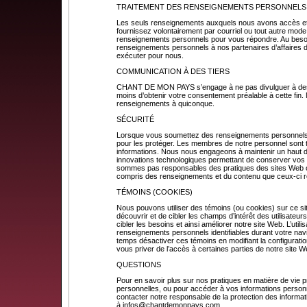
TRAITEMENT DES RENSEIGNEMENTS PERSONNELS
Les seuls renseignements auxquels nous avons accès et
fournissez volontairement par courriel ou tout autre mode
renseignements personnels pour vous répondre. Au beso
renseignements personnels à nos partenaires d’affaires 
exécuter pour nous.
COMMUNICATION À DES TIERS
CHANT DE MON PAYS s’engage à ne pas divulguer à des ti
moins d’obtenir votre consentement préalable à cette fin
renseignements à quiconque.
SÉCURITÉ
Lorsque vous soumettez des renseignements personnels
pour les protéger. Les membres de notre personnel sont t
informations. Nous nous engageons à maintenir un haut deg
innovations technologiques permettant de conserver vo
sommes pas responsables des pratiques des sites Web ou
compris des renseignements et du contenu que ceux-ci 
TÉMOINS (COOKIES)
Nous pouvons utiliser des témoins (ou cookies) sur ce s
découvrir et de cibler les champs d’intérêt des utilisateur
cibler les besoins et ainsi améliorer notre site Web. L’utili
renseignements personnels identifiables durant votre nav
temps désactiver ces témoins en modifiant la configuration
vous priver de l’accès à certaines parties de notre site W
QUESTIONS
Pour en savoir plus sur nos pratiques en matière de vie pr
personnelles, ou pour accéder à vos informations personn
contacter notre responsable de la protection des informat
à
infos@chantdemonpays.com