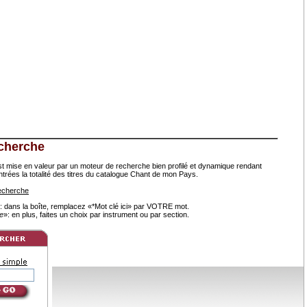
cherche
est mise en valeur par un moteur de recherche bien profilé et dynamique rendant
ntrées la totalité des titres du catalogue Chant de mon Pays.
recherche
: dans la boîte, remplacez «*Mot clé ici» par VOTRE mot.
e
»: en plus, faites un choix par instrument ou par section.