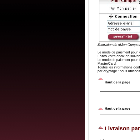
illustration de «Mon Compte
Le mode de paiement pour l
Faites votre choix en suiva
Le mode de paiement pour le
MasterCard.
Toutes les informations con
par cryptage : nous utiliso
.
Haut de la page
Haut de la page
Livraison par