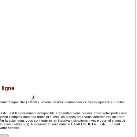
 ligne
nant chaque titre (
). Si vous désirez commander ce titre indiquez le sur notre
NE est temporairment indisponible. Cependant vous pouvez créer votre profil client.
 «Mon Compte» menu de droite et suivez les étapes pour vous identifier lors de votre
r la suite, vous vous connecterez en inscrivant simplement votre courriel et mot de
llustration ci-dessous). Retournez ensuite dans le CATALOGUE EN LIGNE. En tout
otre session.