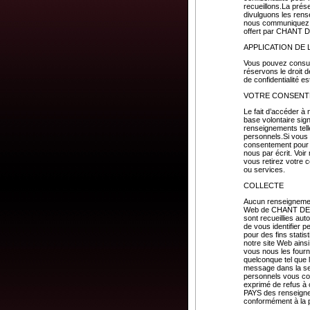
recueillons.La prés
divulguons les rens
nous communiquez su
offert par CHANT
APPLICATION DE 
Vous pouvez consulte
réservons le droit d
de confidentialité e
VOTRE CONSEN
Le fait d’accéder à
base volontaire sign
renseignements tell
personnels.Si vous
consentement pour so
nous par écrit. Voi
vous retirez votre 
ou services.
COLLECTE
Aucun renseignement
Web de CHANT DE MO
sont recueillies au
de vous identifier
pour des fins stati
notre site Web ains
vous nous les fourn
quelconque tel que 
message dans la se
personnels vous co
exprimé de refus à
PAYS des renseigneme
conformément à la pr