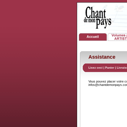
Assistance
Lisez ceci
|
Panier
|
Livrais
Vous pouvez placer votre 
infos@chantdemonpays.c