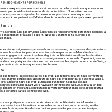
S RENSEIGNEMENTS PERSONNELS
ements auxquels nous avons accès et que nous recueillons sont ceux que vous nous
rement par courriel ou tout autre mode de contact direct. Nous utiliserons ces
sonnels pour vous répondre. Au besoin, nous pourrions communiquer vos
onnels à nos partenaires d’affaires dans le cadre des services que ceux-ci peuvent
s.
À DES TIERS
s’engage à ne pas divulguer à des tiers les renseignements personnels recueillis, à
re consentement préalable à cette fin. Nous ne vendrons ni ne louerons ces
quiconque.
ttez des renseignements personnels vous concernant, nous prenons des précautions
Les membres de notre personnel sont tenus de respecter la confidentialité de vos
ous engageons à maintenir un haut degré de confidentialité en utilisant les dernières
logiques permettant de conserver vos renseignements personnels. Cependant, nous ne
ables des pratiques des sites Web ou des services liés depuis ou vers ce site Web, y
gnements et du contenu que ceux-ci renferment.
ES)
er des témoins (ou cookies) sur ce site Web. Les témoins peuvent nous permettre de
er les champs d’intérêt des utilisateurs de notre site Web pour par la suite nous aider à
 ainsi améliorer notre site Web. L’utilisation d’un témoin n’est pas liée aux
onnels identifiables durant votre navigation sur notre site Web.Vous pouvez en tout
 témoins en modifiant la configuration de votre navigateur, mais cette action pourrait
ès à certaines parties de notre site Web.
sur nos pratiques en matière de vie privée et de confidentialité des informations
ur accéder à vos informations personnelles ou pour toute autre demande, veuillez
ponsable de la protection des informations personnelles par courrier électronique
onpays.com