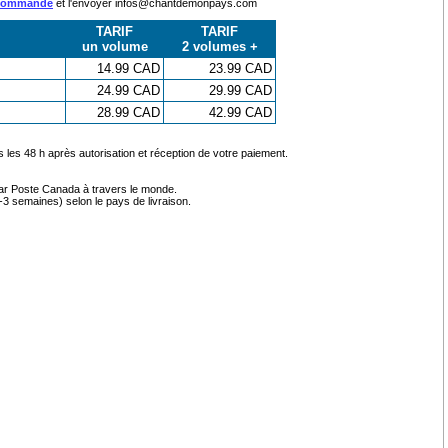
 commande
et l'envoyer infos@chantdemonpays.com
TARIF
TARIF
un volume
2 volumes +
14.99 CAD
23.99 CAD
24.99 CAD
29.99 CAD
28.99 CAD
42.99 CAD
s les 48 h après autorisation et réception de votre paiement.
par Poste Canada à travers le monde.
-3 semaines) selon le pays de livraison.