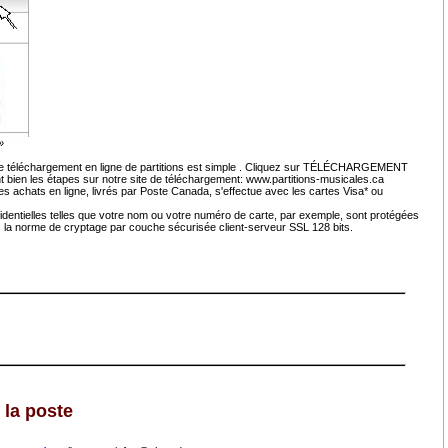
»
e téléchargement en ligne de partitions est simple . Cliquez sur TÉLÉCHARGEMENT
nt bien les étapes sur notre site de téléchargement: www.partitions-musicales.ca
s achats en ligne, livrés par Poste Canada, s'effectue avec les cartes Visa* ou
fidentielles telles que votre nom ou votre numéro de carte, par exemple, sont protégées
ns la norme de cryptage par couche sécurisée client-serveur SSL 128 bits.
 la poste