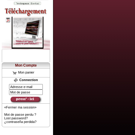
Mon Compte
Mon panier
Connection
«Fermer ma session»
Mot de passe perdu ?
Lost password?
¿contraseña perdida?