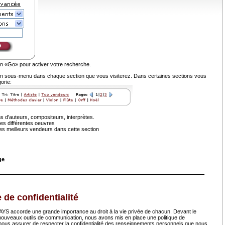
on «Go» pour activer votre recherche.
n sous-menu dans chaque section que vous visiterez. Dans certaines sections vous
gorie:
 d'auteurs, compositeurs, interprètes.
des différentes oeuvres
es meilleurs vendeurs dans cette section
ge
e de confidentialité
accorde une grande importance au droit à la vie privée de chacun. Devant le
ouveaux outils de communication, nous avons mis en place une politique de
r nous assurer de respecter la confidentialité des renseignements personnels que nous