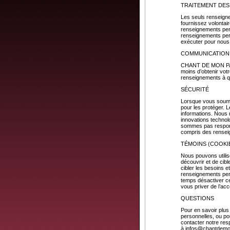
TRAITEMENT DE
Les seuls renseign
fournissez volontai
renseignements per
renseignements pers
exécuter pour nou
COMMUNICATION 
CHANT DE MON PAYS 
moins d’obtenir vot
renseignements à 
SÉCURITÉ
Lorsque vous soume
pour les protéger. 
informations. Nous n
innovations techno
sommes pas respons
compris des rensei
TÉMOINS (COOKI
Nous pouvons utilis
découvrir et de cibl
cibler les besoins et
renseignements pers
temps désactiver ces
vous priver de l’acc
QUESTIONS
Pour en savoir plus 
personnelles, ou po
contacter notre res
à
infos@chantdem