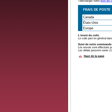
Télécharger notre
bon de
FRAIS DE POSTE
Canada
États-Unis
Europe
L'envoi du colis
Le colis part en général dan
Suivi de votre commande
Les envois sont effectués 
Les délais peuvent varier (1
Haut de la page