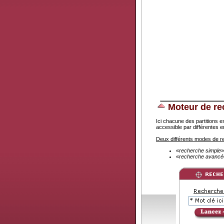
Moteur de re
Ici chacune des partitions 
accessible par différentes e
Deux différents modes de 
«
recherche simple
»
«
recherche avancé