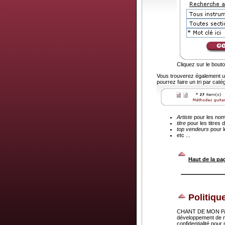
Cliquez sur le bout
Vous trouverez également u
pourrez faire un tri par caté
Artiste
pour les noms
titre
pour les titres 
top vendeurs
pour l
etc ...
.
Haut de la pa
Politiqu
CHANT DE MON PAYS 
développement de n
confidentialité pou