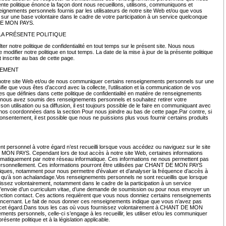
ente politique énonce la façon dont nous recueillons, utilisons, communiquons et
eignements personnels fournis par les utilisateurs de notre site Web et/ou que vous
r une base volontaire dans le cadre de votre participation à un service quelconque
 DE MON PAYS.
LA PRÉSENTE POLITIQUE
r notre politique de confidentialité en tout temps sur le présent site. Nous nous
e modifier notre politique en tout temps. La date de la mise à jour de la présente politique
st inscrite au bas de cette page.
TEMENT
 notre site Web et/ou de nous communiquer certains renseignements personnels sur une
ifie que vous êtes d’accord avec la collecte, l’utilisation et la communication de vos
es que définies dans cette politique de confidentialité en matière de renseignements
 nous avez soumis des renseignements personnels et souhaitez retirer votre
n utilisation ou sa diffusion, il est toujours possible de le faire en communiquant avec
r nos coordonnées dans la section Pour nous joindre au bas de cette page.Par contre, si
consentement, il est possible que nous ne puissions plus vous fournir certains produits
 personnel à votre égard n’est recueilli lorsque vous accédez ou naviguez sur le site
N PAYS. Cependant lors de tout accès à notre site Web, certaines informations
tomatiquement par notre réseau informatique. Ces informations ne nous permettent pas
 personnellement. Ces informations pourront être utilisées par CHANT DE MON PAYS
stiques, notamment pour nous permettre d’évaluer et d’analyser la fréquence d’accès à
i qu’à son achalandage.Vos renseignements personnels ne sont recueillis que lorsque
issez volontairement, notamment dans le cadre de la participation à un service
l’envoie d’un curriculum vitae, d’une demande de soumission ou pour nous envoyer un
ction contact. Ces actions requièrent que vous nous donniez certains renseignements
ncernant. Le fait de nous donner ces renseignements indique que vous n’avez pas
 cet égard.Dans tous les cas où vous fournissez volontairement à CHANT DE MON
nts personnels, celle-ci s’engage à les recueillir, les utiliser et/ou les communiquer
ésente politique et à la législation applicable.