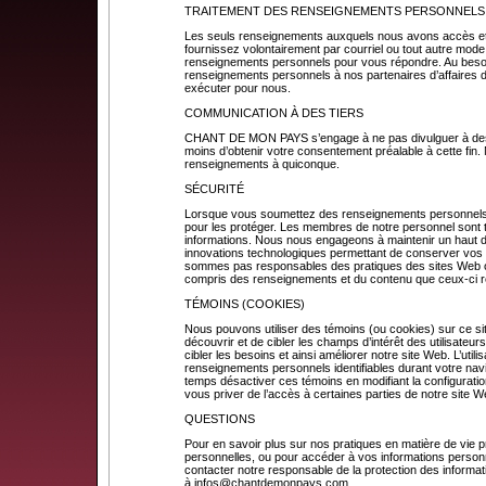
TRAITEMENT DES RENSEIGNEMENTS PERSONNELS
Les seuls renseignements auxquels nous avons accès et
fournissez volontairement par courriel ou tout autre mode
renseignements personnels pour vous répondre. Au beso
renseignements personnels à nos partenaires d’affaires 
exécuter pour nous.
COMMUNICATION À DES TIERS
CHANT DE MON PAYS s’engage à ne pas divulguer à des ti
moins d’obtenir votre consentement préalable à cette fin
renseignements à quiconque.
SÉCURITÉ
Lorsque vous soumettez des renseignements personnels
pour les protéger. Les membres de notre personnel sont t
informations. Nous nous engageons à maintenir un haut deg
innovations technologiques permettant de conserver vo
sommes pas responsables des pratiques des sites Web ou
compris des renseignements et du contenu que ceux-ci 
TÉMOINS (COOKIES)
Nous pouvons utiliser des témoins (ou cookies) sur ce s
découvrir et de cibler les champs d’intérêt des utilisateur
cibler les besoins et ainsi améliorer notre site Web. L’utili
renseignements personnels identifiables durant votre nav
temps désactiver ces témoins en modifiant la configuration
vous priver de l’accès à certaines parties de notre site W
QUESTIONS
Pour en savoir plus sur nos pratiques en matière de vie pr
personnelles, ou pour accéder à vos informations personn
contacter notre responsable de la protection des informat
à
infos@chantdemonpays.com