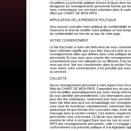
recueillons.La présente politique énonce la façon dont no
divulguons les renseignements personnels fournis par les 
nous communiquez sur une base volontaire dans le cadre 
offert par CHANT DE MON PAYS.
APPLICATION DE LA PRÉSENTE POLITIQUE
Vous pouvez consulter notre politique de confidentialité e
réservons le droit de modifier notre politique en tout temps
de confidentialité est inscrite au bas de cette page.
VOTRE CONSENTEMENT
Le fait d’accéder à notre site Web et/ou de nous commun
base volontaire signifie que vous êtes d’accord avec la col
renseignements telles que définies dans cette politique d
personnels.Si vous nous avez soumis des renseignements
consentement pour son utilisation ou sa diffusion, il est 
nous par écrit. Voir nos coordonnées dans la section Pour
vous retirez votre consentement, il est possible que nous
ou services.
COLLECTE
Aucun renseignement personnel à votre égard n’est recuei
Web de CHANT DE MON PAYS. Cependant lors de tout accè
sont recueillies automatiquement par notre réseau inform
de vous identifier personnellement. Ces informations p
pour des fins statistiques, notamment pour nous permettr
notre site Web ainsi qu’à son achalandage.Vos renseigne
vous nous les fournissez volontairement, notamment dans 
quelconque tel que l’envoie d’un curriculum vitae, d’un
message dans la section contact. Ces actions requièren
personnels vous concernant. Le fait de nous donner ces
exprimé de refus à cet égard.Dans tous les cas où vou
PAYS des renseignements personnels, celle-ci s’engage à le
conformément à la présente politique et à la législation ap