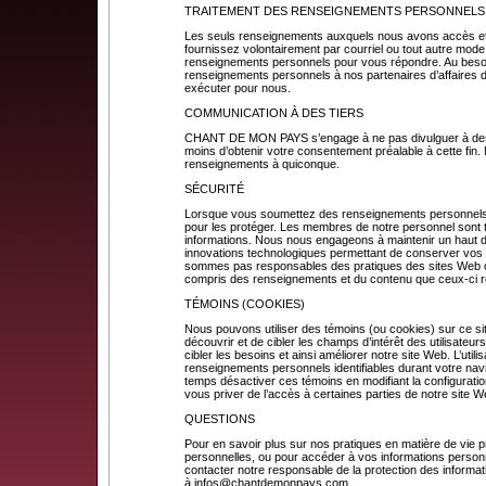
TRAITEMENT DES RENSEIGNEMENTS PERSONNELS
Les seuls renseignements auxquels nous avons accès et
fournissez volontairement par courriel ou tout autre mode
renseignements personnels pour vous répondre. Au beso
renseignements personnels à nos partenaires d’affaires 
exécuter pour nous.
COMMUNICATION À DES TIERS
CHANT DE MON PAYS s’engage à ne pas divulguer à des ti
moins d’obtenir votre consentement préalable à cette fin
renseignements à quiconque.
SÉCURITÉ
Lorsque vous soumettez des renseignements personnels
pour les protéger. Les membres de notre personnel sont t
informations. Nous nous engageons à maintenir un haut deg
innovations technologiques permettant de conserver vo
sommes pas responsables des pratiques des sites Web ou
compris des renseignements et du contenu que ceux-ci 
TÉMOINS (COOKIES)
Nous pouvons utiliser des témoins (ou cookies) sur ce s
découvrir et de cibler les champs d’intérêt des utilisateur
cibler les besoins et ainsi améliorer notre site Web. L’utili
renseignements personnels identifiables durant votre nav
temps désactiver ces témoins en modifiant la configuration
vous priver de l’accès à certaines parties de notre site W
QUESTIONS
Pour en savoir plus sur nos pratiques en matière de vie pr
personnelles, ou pour accéder à vos informations personn
contacter notre responsable de la protection des informat
à
infos@chantdemonpays.com