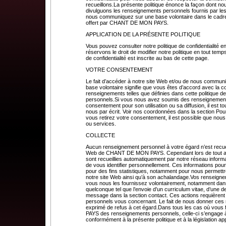
recueillons.La présente politique énonce la façon dont no
divulguons les renseignements personnels fournis par les 
nous communiquez sur une base volontaire dans le cadre 
offert par CHANT DE MON PAYS.
APPLICATION DE LA PRÉSENTE POLITIQUE
Vous pouvez consulter notre politique de confidentialité e
réservons le droit de modifier notre politique en tout temps
de confidentialité est inscrite au bas de cette page.
VOTRE CONSENTEMENT
Le fait d’accéder à notre site Web et/ou de nous commun
base volontaire signifie que vous êtes d’accord avec la col
renseignements telles que définies dans cette politique d
personnels.Si vous nous avez soumis des renseignements
consentement pour son utilisation ou sa diffusion, il est 
nous par écrit. Voir nos coordonnées dans la section Pour
vous retirez votre consentement, il est possible que nous
ou services.
COLLECTE
Aucun renseignement personnel à votre égard n’est recuei
Web de CHANT DE MON PAYS. Cependant lors de tout accè
sont recueillies automatiquement par notre réseau inform
de vous identifier personnellement. Ces informations p
pour des fins statistiques, notamment pour nous permettr
notre site Web ainsi qu’à son achalandage.Vos renseigne
vous nous les fournissez volontairement, notamment dans 
quelconque tel que l’envoie d’un curriculum vitae, d’un
message dans la section contact. Ces actions requièren
personnels vous concernant. Le fait de nous donner ces
exprimé de refus à cet égard.Dans tous les cas où vou
PAYS des renseignements personnels, celle-ci s’engage à le
conformément à la présente politique et à la législation ap