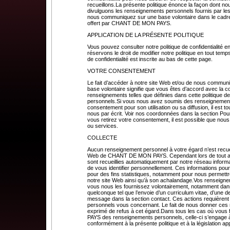
recueillons.La présente politique énonce la façon dont no
divulguons les renseignements personnels fournis par les 
nous communiquez sur une base volontaire dans le cadre 
offert par CHANT DE MON PAYS.
APPLICATION DE LA PRÉSENTE POLITIQUE
Vous pouvez consulter notre politique de confidentialité e
réservons le droit de modifier notre politique en tout temps
de confidentialité est inscrite au bas de cette page.
VOTRE CONSENTEMENT
Le fait d’accéder à notre site Web et/ou de nous commun
base volontaire signifie que vous êtes d’accord avec la col
renseignements telles que définies dans cette politique d
personnels.Si vous nous avez soumis des renseignements
consentement pour son utilisation ou sa diffusion, il est 
nous par écrit. Voir nos coordonnées dans la section Pour
vous retirez votre consentement, il est possible que nous
ou services.
COLLECTE
Aucun renseignement personnel à votre égard n’est recuei
Web de CHANT DE MON PAYS. Cependant lors de tout accè
sont recueillies automatiquement par notre réseau inform
de vous identifier personnellement. Ces informations p
pour des fins statistiques, notamment pour nous permettr
notre site Web ainsi qu’à son achalandage.Vos renseigne
vous nous les fournissez volontairement, notamment dans 
quelconque tel que l’envoie d’un curriculum vitae, d’un
message dans la section contact. Ces actions requièren
personnels vous concernant. Le fait de nous donner ces
exprimé de refus à cet égard.Dans tous les cas où vou
PAYS des renseignements personnels, celle-ci s’engage à le
conformément à la présente politique et à la législation ap