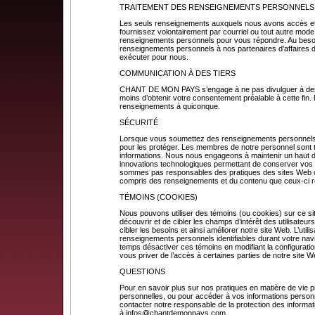
TRAITEMENT DES RENSEIGNEMENTS PERSONNELS
Les seuls renseignements auxquels nous avons accès et
fournissez volontairement par courriel ou tout autre mode
renseignements personnels pour vous répondre. Au beso
renseignements personnels à nos partenaires d’affaires 
exécuter pour nous.
COMMUNICATION À DES TIERS
CHANT DE MON PAYS s’engage à ne pas divulguer à des ti
moins d’obtenir votre consentement préalable à cette fin
renseignements à quiconque.
SÉCURITÉ
Lorsque vous soumettez des renseignements personnels
pour les protéger. Les membres de notre personnel sont t
informations. Nous nous engageons à maintenir un haut deg
innovations technologiques permettant de conserver vo
sommes pas responsables des pratiques des sites Web ou
compris des renseignements et du contenu que ceux-ci 
TÉMOINS (COOKIES)
Nous pouvons utiliser des témoins (ou cookies) sur ce s
découvrir et de cibler les champs d’intérêt des utilisateur
cibler les besoins et ainsi améliorer notre site Web. L’utili
renseignements personnels identifiables durant votre nav
temps désactiver ces témoins en modifiant la configuration
vous priver de l’accès à certaines parties de notre site W
QUESTIONS
Pour en savoir plus sur nos pratiques en matière de vie pr
personnelles, ou pour accéder à vos informations personn
contacter notre responsable de la protection des informat
à
infos@chantdemonpays.com