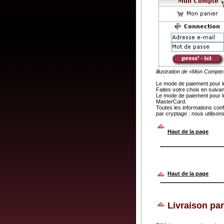
illustration de «Mon Compte
Le mode de paiement pour l
Faites votre choix en suiva
Le mode de paiement pour le
MasterCard.
Toutes les informations con
par cryptage : nous utiliso
.
Haut de la page
Haut de la page
Livraison par