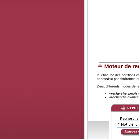
Moteur de re
Ici chacune des partitions 
accessible par différentes e
Deux différents modes de 
«
recherche simple
»
«
recherche avancé