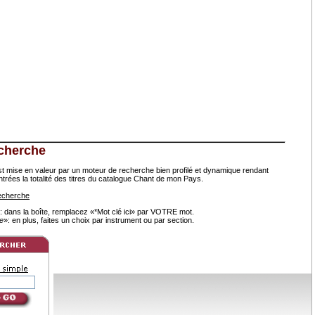
cherche
est mise en valeur par un moteur de recherche bien profilé et dynamique rendant
ntrées la totalité des titres du catalogue Chant de mon Pays.
recherche
: dans la boîte, remplacez «*Mot clé ici» par VOTRE mot.
e
»: en plus, faites un choix par instrument ou par section.