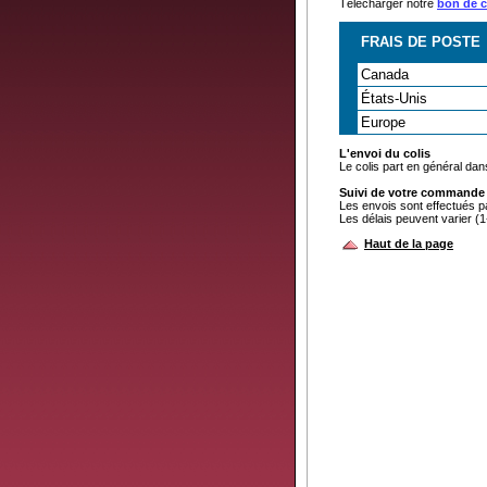
Télécharger notre
bon de
FRAIS DE POSTE
Canada
États-Unis
Europe
L'envoi du colis
Le colis part en général dan
Suivi de votre commande
Les envois sont effectués 
Les délais peuvent varier (1
Haut de la page