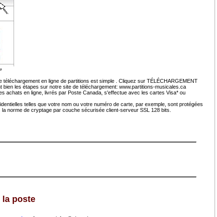
»
e téléchargement en ligne de partitions est simple . Cliquez sur TÉLÉCHARGEMENT
nt bien les étapes sur notre site de téléchargement: www.partitions-musicales.ca
s achats en ligne, livrés par Poste Canada, s'effectue avec les cartes Visa* ou
fidentielles telles que votre nom ou votre numéro de carte, par exemple, sont protégées
ns la norme de cryptage par couche sécurisée client-serveur SSL 128 bits.
 la poste