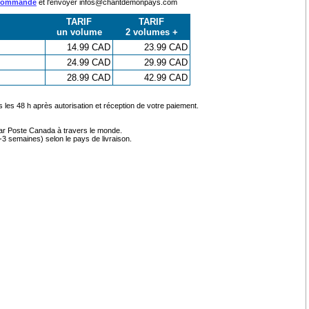
 commande
et l'envoyer infos@chantdemonpays.com
TARIF
TARIF
un volume
2 volumes +
14.99 CAD
23.99 CAD
24.99 CAD
29.99 CAD
28.99 CAD
42.99 CAD
s les 48 h après autorisation et réception de votre paiement.
par Poste Canada à travers le monde.
-3 semaines) selon le pays de livraison.