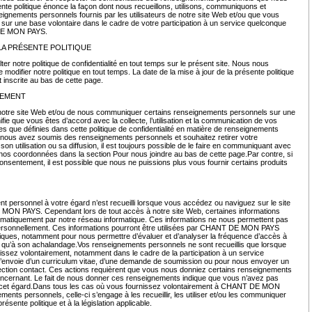
ente politique énonce la façon dont nous recueillons, utilisons, communiquons et
eignements personnels fournis par les utilisateurs de notre site Web et/ou que vous
r une base volontaire dans le cadre de votre participation à un service quelconque
 DE MON PAYS.
LA PRÉSENTE POLITIQUE
r notre politique de confidentialité en tout temps sur le présent site. Nous nous
e modifier notre politique en tout temps. La date de la mise à jour de la présente politique
st inscrite au bas de cette page.
TEMENT
 notre site Web et/ou de nous communiquer certains renseignements personnels sur une
ifie que vous êtes d’accord avec la collecte, l’utilisation et la communication de vos
es que définies dans cette politique de confidentialité en matière de renseignements
 nous avez soumis des renseignements personnels et souhaitez retirer votre
n utilisation ou sa diffusion, il est toujours possible de le faire en communiquant avec
r nos coordonnées dans la section Pour nous joindre au bas de cette page.Par contre, si
consentement, il est possible que nous ne puissions plus vous fournir certains produits
 personnel à votre égard n’est recueilli lorsque vous accédez ou naviguez sur le site
N PAYS. Cependant lors de tout accès à notre site Web, certaines informations
tomatiquement par notre réseau informatique. Ces informations ne nous permettent pas
 personnellement. Ces informations pourront être utilisées par CHANT DE MON PAYS
stiques, notamment pour nous permettre d’évaluer et d’analyser la fréquence d’accès à
i qu’à son achalandage.Vos renseignements personnels ne sont recueillis que lorsque
issez volontairement, notamment dans le cadre de la participation à un service
l’envoie d’un curriculum vitae, d’une demande de soumission ou pour nous envoyer un
ction contact. Ces actions requièrent que vous nous donniez certains renseignements
ncernant. Le fait de nous donner ces renseignements indique que vous n’avez pas
 cet égard.Dans tous les cas où vous fournissez volontairement à CHANT DE MON
nts personnels, celle-ci s’engage à les recueillir, les utiliser et/ou les communiquer
ésente politique et à la législation applicable.