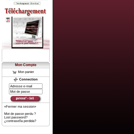
Mon Compte
Mon panier
Connection
«Fermer ma session»
Mot de passe perdu ?
Lost password?
¿contraseña perdida?