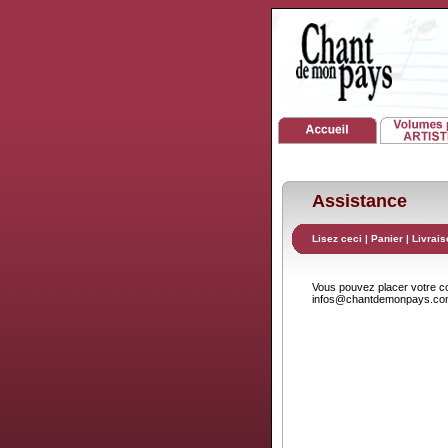
Assistance
Lisez ceci
|
Panier
|
Livrais
Vous pouvez placer votre 
infos@chantdemonpays.c