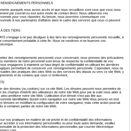
S RENSEIGNEMENTS PERSONNELS
ements auxquels nous avons accès et que nous recueillons sont ceux que vous nous
rement par courriel ou tout autre mode de contact direct. Nous utiliserons ces
sonnels pour vous répondre. Au besoin, nous pourrions communiquer vos
onnels à nos partenaires d’affaires dans le cadre des services que ceux-ci peuvent
s.
À DES TIERS
s’engage à ne pas divulguer à des tiers les renseignements personnels recueillis, à
re consentement préalable à cette fin. Nous ne vendrons ni ne louerons ces
quiconque.
ttez des renseignements personnels vous concernant, nous prenons des précautions
Les membres de notre personnel sont tenus de respecter la confidentialité de vos
ous engageons à maintenir un haut degré de confidentialité en utilisant les dernières
logiques permettant de conserver vos renseignements personnels. Cependant, nous ne
ables des pratiques des sites Web ou des services liés depuis ou vers ce site Web, y
gnements et du contenu que ceux-ci renferment.
ES)
er des témoins (ou cookies) sur ce site Web. Les témoins peuvent nous permettre de
er les champs d’intérêt des utilisateurs de notre site Web pour par la suite nous aider à
 ainsi améliorer notre site Web. L’utilisation d’un témoin n’est pas liée aux
onnels identifiables durant votre navigation sur notre site Web.Vous pouvez en tout
 témoins en modifiant la configuration de votre navigateur, mais cette action pourrait
ès à certaines parties de notre site Web.
sur nos pratiques en matière de vie privée et de confidentialité des informations
ur accéder à vos informations personnelles ou pour toute autre demande, veuillez
ponsable de la protection des informations personnelles par courrier électronique
onpays.com