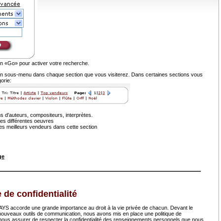
on «Go» pour activer votre recherche.
n sous-menu dans chaque section que vous visiterez. Dans certaines sections vous
gorie:
 d'auteurs, compositeurs, interprètes.
des différentes oeuvres
es meilleurs vendeurs dans cette section
ge
e de confidentialité
accorde une grande importance au droit à la vie privée de chacun. Devant le
ouveaux outils de communication, nous avons mis en place une politique de
r nous assurer de respecter la confidentialité des renseignements personnels que nous