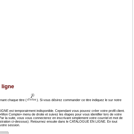
 ligne
nant chaque titre (
). Si vous désirez commander ce titre indiquez le sur notre
NE est temporairment indisponible. Cependant vous pouvez créer votre profil client.
 «Mon Compte» menu de droite et suivez les étapes pour vous identifier lors de votre
r la suite, vous vous connecterez en inscrivant simplement votre courriel et mot de
llustration ci-dessous). Retournez ensuite dans le CATALOGUE EN LIGNE. En tout
otre session.