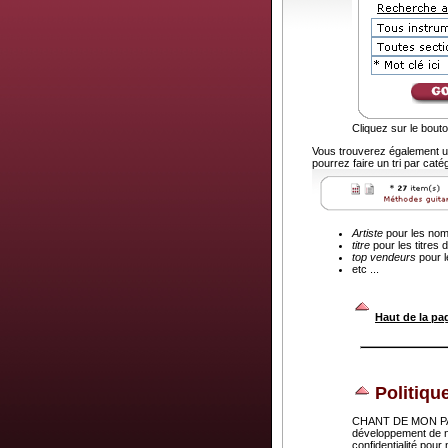
Cliquez sur le bout
Vous trouverez également u
pourrez faire un tri par caté
Artiste
pour les noms
titre
pour les titres 
top vendeurs
pour l
etc ...
.
Haut de la pa
Politiqu
CHANT DE MON PAYS 
développement de n
confidentialité pou