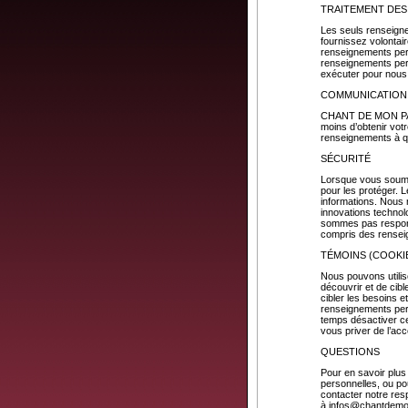
TRAITEMENT DE
Les seuls renseign
fournissez volontai
renseignements per
renseignements pers
exécuter pour nou
COMMUNICATION 
CHANT DE MON PAYS 
moins d’obtenir vot
renseignements à 
SÉCURITÉ
Lorsque vous soume
pour les protéger. 
informations. Nous n
innovations techno
sommes pas respons
compris des rensei
TÉMOINS (COOKI
Nous pouvons utilis
découvrir et de cibl
cibler les besoins et
renseignements pers
temps désactiver ces
vous priver de l’acc
QUESTIONS
Pour en savoir plus 
personnelles, ou po
contacter notre res
à
infos@chantdem