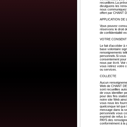
recueillons.La prés
divulguons les rens
nous communiquez su
offert par CHANT
APPLICATION DE 
Vous pouvez consulte
réservons le droit d
de confidentialité e
VOTRE CONSEN
Le fait d’accéder à
base volontaire sign
renseignements tell
personnels.Si vous
consentement pour so
nous par écrit. Voi
vous retirez votre 
ou services.
COLLECTE
Aucun renseignement
Web de CHANT DE MO
sont recueillies au
de vous identifier
pour des fins stati
notre site Web ains
vous nous les fourn
quelconque tel que 
message dans la se
personnels vous co
exprimé de refus à
PAYS des renseigneme
conformément à la pr