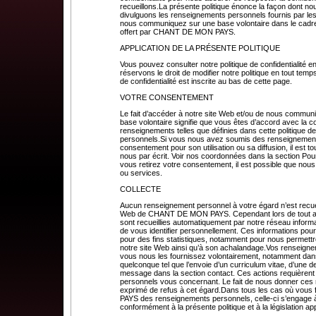
recueillons.La présente politique énonce la façon dont no
divulguons les renseignements personnels fournis par les 
nous communiquez sur une base volontaire dans le cadre 
offert par CHANT DE MON PAYS.
APPLICATION DE LA PRÉSENTE POLITIQUE
Vous pouvez consulter notre politique de confidentialité e
réservons le droit de modifier notre politique en tout temps
de confidentialité est inscrite au bas de cette page.
VOTRE CONSENTEMENT
Le fait d’accéder à notre site Web et/ou de nous commun
base volontaire signifie que vous êtes d’accord avec la col
renseignements telles que définies dans cette politique d
personnels.Si vous nous avez soumis des renseignements
consentement pour son utilisation ou sa diffusion, il est 
nous par écrit. Voir nos coordonnées dans la section Pour
vous retirez votre consentement, il est possible que nous
ou services.
COLLECTE
Aucun renseignement personnel à votre égard n’est recuei
Web de CHANT DE MON PAYS. Cependant lors de tout accè
sont recueillies automatiquement par notre réseau inform
de vous identifier personnellement. Ces informations p
pour des fins statistiques, notamment pour nous permettr
notre site Web ainsi qu’à son achalandage.Vos renseigne
vous nous les fournissez volontairement, notamment dans 
quelconque tel que l’envoie d’un curriculum vitae, d’un
message dans la section contact. Ces actions requièren
personnels vous concernant. Le fait de nous donner ces
exprimé de refus à cet égard.Dans tous les cas où vou
PAYS des renseignements personnels, celle-ci s’engage à le
conformément à la présente politique et à la législation ap