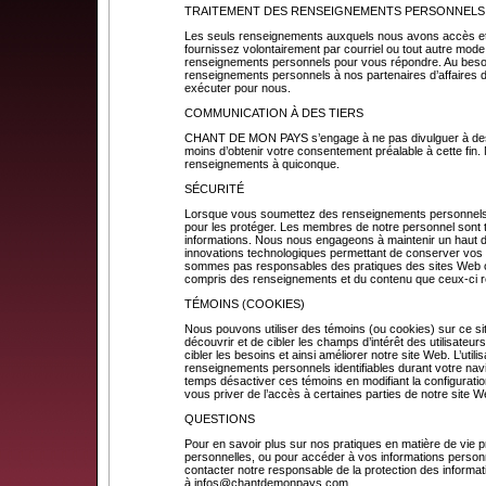
TRAITEMENT DES RENSEIGNEMENTS PERSONNELS
Les seuls renseignements auxquels nous avons accès et
fournissez volontairement par courriel ou tout autre mode
renseignements personnels pour vous répondre. Au beso
renseignements personnels à nos partenaires d’affaires 
exécuter pour nous.
COMMUNICATION À DES TIERS
CHANT DE MON PAYS s’engage à ne pas divulguer à des ti
moins d’obtenir votre consentement préalable à cette fin
renseignements à quiconque.
SÉCURITÉ
Lorsque vous soumettez des renseignements personnels
pour les protéger. Les membres de notre personnel sont t
informations. Nous nous engageons à maintenir un haut deg
innovations technologiques permettant de conserver vo
sommes pas responsables des pratiques des sites Web ou
compris des renseignements et du contenu que ceux-ci 
TÉMOINS (COOKIES)
Nous pouvons utiliser des témoins (ou cookies) sur ce s
découvrir et de cibler les champs d’intérêt des utilisateur
cibler les besoins et ainsi améliorer notre site Web. L’utili
renseignements personnels identifiables durant votre nav
temps désactiver ces témoins en modifiant la configuration
vous priver de l’accès à certaines parties de notre site W
QUESTIONS
Pour en savoir plus sur nos pratiques en matière de vie pr
personnelles, ou pour accéder à vos informations personn
contacter notre responsable de la protection des informat
à
infos@chantdemonpays.com