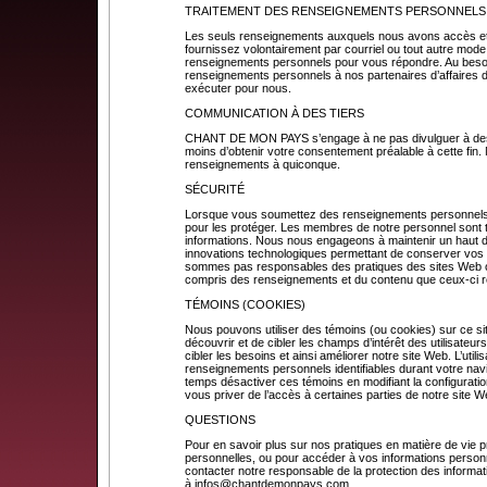
TRAITEMENT DES RENSEIGNEMENTS PERSONNELS
Les seuls renseignements auxquels nous avons accès et
fournissez volontairement par courriel ou tout autre mode
renseignements personnels pour vous répondre. Au beso
renseignements personnels à nos partenaires d’affaires 
exécuter pour nous.
COMMUNICATION À DES TIERS
CHANT DE MON PAYS s’engage à ne pas divulguer à des ti
moins d’obtenir votre consentement préalable à cette fin
renseignements à quiconque.
SÉCURITÉ
Lorsque vous soumettez des renseignements personnels
pour les protéger. Les membres de notre personnel sont t
informations. Nous nous engageons à maintenir un haut deg
innovations technologiques permettant de conserver vo
sommes pas responsables des pratiques des sites Web ou
compris des renseignements et du contenu que ceux-ci 
TÉMOINS (COOKIES)
Nous pouvons utiliser des témoins (ou cookies) sur ce s
découvrir et de cibler les champs d’intérêt des utilisateur
cibler les besoins et ainsi améliorer notre site Web. L’utili
renseignements personnels identifiables durant votre nav
temps désactiver ces témoins en modifiant la configuration
vous priver de l’accès à certaines parties de notre site W
QUESTIONS
Pour en savoir plus sur nos pratiques en matière de vie pr
personnelles, ou pour accéder à vos informations personn
contacter notre responsable de la protection des informat
à
infos@chantdemonpays.com