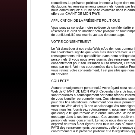
recueillons.La présente politique énonce la façon dont no
divulguons les renseignements personnels fournis par les 
nous communiquez sur une base volontaire dans le cadre 
offert par CHANT DE MON PAYS.
APPLICATION DE LA PRÉSENTE POLITIQUE
Vous pouvez consulter notre politique de confidentialité e
réservons le droit de modifier notre politique en tout temps
de confidentialité est inscrite au bas de cette page.
VOTRE CONSENTEMENT
Le fait d’accéder à notre site Web et/ou de nous commun
base volontaire signifie que vous êtes d’accord avec la col
renseignements telles que définies dans cette politique d
personnels.Si vous nous avez soumis des renseignements
consentement pour son utilisation ou sa diffusion, il est 
nous par écrit. Voir nos coordonnées dans la section Pour
vous retirez votre consentement, il est possible que nous
ou services.
COLLECTE
Aucun renseignement personnel à votre égard n’est recuei
Web de CHANT DE MON PAYS. Cependant lors de tout accè
sont recueillies automatiquement par notre réseau inform
de vous identifier personnellement. Ces informations p
pour des fins statistiques, notamment pour nous permettr
notre site Web ainsi qu’à son achalandage.Vos renseigne
vous nous les fournissez volontairement, notamment dans 
quelconque tel que l’envoie d’un curriculum vitae, d’un
message dans la section contact. Ces actions requièren
personnels vous concernant. Le fait de nous donner ces
exprimé de refus à cet égard.Dans tous les cas où vou
PAYS des renseignements personnels, celle-ci s’engage à le
conformément à la présente politique et à la législation ap