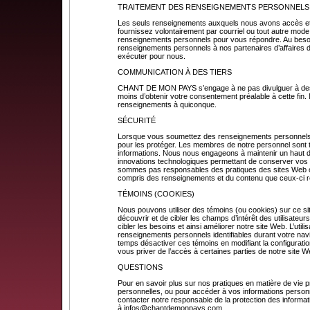
TRAITEMENT DES RENSEIGNEMENTS PERSONNELS
Les seuls renseignements auxquels nous avons accès et
fournissez volontairement par courriel ou tout autre mode
renseignements personnels pour vous répondre. Au beso
renseignements personnels à nos partenaires d’affaires 
exécuter pour nous.
COMMUNICATION À DES TIERS
CHANT DE MON PAYS s’engage à ne pas divulguer à des ti
moins d’obtenir votre consentement préalable à cette fin
renseignements à quiconque.
SÉCURITÉ
Lorsque vous soumettez des renseignements personnels
pour les protéger. Les membres de notre personnel sont t
informations. Nous nous engageons à maintenir un haut deg
innovations technologiques permettant de conserver vo
sommes pas responsables des pratiques des sites Web ou
compris des renseignements et du contenu que ceux-ci 
TÉMOINS (COOKIES)
Nous pouvons utiliser des témoins (ou cookies) sur ce s
découvrir et de cibler les champs d’intérêt des utilisateur
cibler les besoins et ainsi améliorer notre site Web. L’utili
renseignements personnels identifiables durant votre nav
temps désactiver ces témoins en modifiant la configuration
vous priver de l’accès à certaines parties de notre site W
QUESTIONS
Pour en savoir plus sur nos pratiques en matière de vie pr
personnelles, ou pour accéder à vos informations personn
contacter notre responsable de la protection des informat
à
infos@chantdemonpays.com