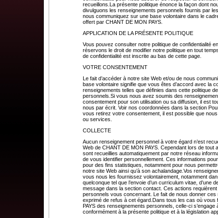
recueillons.La présente politique énonce la façon dont no
divulguons les renseignements personnels fournis par les 
nous communiquez sur une base volontaire dans le cadre 
offert par CHANT DE MON PAYS.
APPLICATION DE LA PRÉSENTE POLITIQUE
Vous pouvez consulter notre politique de confidentialité e
réservons le droit de modifier notre politique en tout temps
de confidentialité est inscrite au bas de cette page.
VOTRE CONSENTEMENT
Le fait d’accéder à notre site Web et/ou de nous commun
base volontaire signifie que vous êtes d’accord avec la col
renseignements telles que définies dans cette politique d
personnels.Si vous nous avez soumis des renseignements
consentement pour son utilisation ou sa diffusion, il est 
nous par écrit. Voir nos coordonnées dans la section Pour
vous retirez votre consentement, il est possible que nous
ou services.
COLLECTE
Aucun renseignement personnel à votre égard n’est recuei
Web de CHANT DE MON PAYS. Cependant lors de tout accè
sont recueillies automatiquement par notre réseau inform
de vous identifier personnellement. Ces informations p
pour des fins statistiques, notamment pour nous permettr
notre site Web ainsi qu’à son achalandage.Vos renseigne
vous nous les fournissez volontairement, notamment dans 
quelconque tel que l’envoie d’un curriculum vitae, d’un
message dans la section contact. Ces actions requièren
personnels vous concernant. Le fait de nous donner ces
exprimé de refus à cet égard.Dans tous les cas où vou
PAYS des renseignements personnels, celle-ci s’engage à le
conformément à la présente politique et à la législation ap