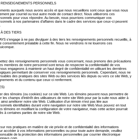
S RENSEIGNEMENTS PERSONNELS
ements auxquels nous avons accès et que nous recueillons sont ceux que vous nous
rement par courriel ou tout autre mode de contact direct. Nous utiliserons ces
sonnels pour vous répondre. Au besoin, nous pourrions communiquer vos
onnels à nos partenaires d’affaires dans le cadre des services que ceux-ci peuvent
s.
À DES TIERS
s’engage à ne pas divulguer à des tiers les renseignements personnels recueillis, à
re consentement préalable à cette fin. Nous ne vendrons ni ne louerons ces
quiconque.
ttez des renseignements personnels vous concernant, nous prenons des précautions
Les membres de notre personnel sont tenus de respecter la confidentialité de vos
ous engageons à maintenir un haut degré de confidentialité en utilisant les dernières
logiques permettant de conserver vos renseignements personnels. Cependant, nous ne
ables des pratiques des sites Web ou des services liés depuis ou vers ce site Web, y
gnements et du contenu que ceux-ci renferment.
ES)
er des témoins (ou cookies) sur ce site Web. Les témoins peuvent nous permettre de
er les champs d’intérêt des utilisateurs de notre site Web pour par la suite nous aider à
 ainsi améliorer notre site Web. L’utilisation d’un témoin n’est pas liée aux
onnels identifiables durant votre navigation sur notre site Web.Vous pouvez en tout
 témoins en modifiant la configuration de votre navigateur, mais cette action pourrait
ès à certaines parties de notre site Web.
sur nos pratiques en matière de vie privée et de confidentialité des informations
ur accéder à vos informations personnelles ou pour toute autre demande, veuillez
ponsable de la protection des informations personnelles par courrier électronique
onpays.com