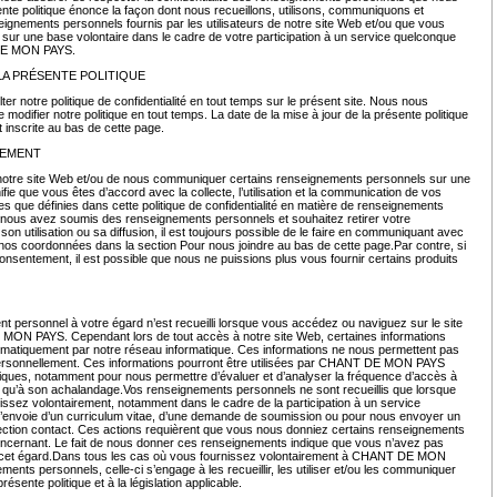
ente politique énonce la façon dont nous recueillons, utilisons, communiquons et
eignements personnels fournis par les utilisateurs de notre site Web et/ou que vous
r une base volontaire dans le cadre de votre participation à un service quelconque
 DE MON PAYS.
LA PRÉSENTE POLITIQUE
r notre politique de confidentialité en tout temps sur le présent site. Nous nous
e modifier notre politique en tout temps. La date de la mise à jour de la présente politique
st inscrite au bas de cette page.
TEMENT
 notre site Web et/ou de nous communiquer certains renseignements personnels sur une
ifie que vous êtes d’accord avec la collecte, l’utilisation et la communication de vos
es que définies dans cette politique de confidentialité en matière de renseignements
 nous avez soumis des renseignements personnels et souhaitez retirer votre
n utilisation ou sa diffusion, il est toujours possible de le faire en communiquant avec
r nos coordonnées dans la section Pour nous joindre au bas de cette page.Par contre, si
consentement, il est possible que nous ne puissions plus vous fournir certains produits
 personnel à votre égard n’est recueilli lorsque vous accédez ou naviguez sur le site
N PAYS. Cependant lors de tout accès à notre site Web, certaines informations
tomatiquement par notre réseau informatique. Ces informations ne nous permettent pas
 personnellement. Ces informations pourront être utilisées par CHANT DE MON PAYS
stiques, notamment pour nous permettre d’évaluer et d’analyser la fréquence d’accès à
i qu’à son achalandage.Vos renseignements personnels ne sont recueillis que lorsque
issez volontairement, notamment dans le cadre de la participation à un service
l’envoie d’un curriculum vitae, d’une demande de soumission ou pour nous envoyer un
ction contact. Ces actions requièrent que vous nous donniez certains renseignements
ncernant. Le fait de nous donner ces renseignements indique que vous n’avez pas
 cet égard.Dans tous les cas où vous fournissez volontairement à CHANT DE MON
nts personnels, celle-ci s’engage à les recueillir, les utiliser et/ou les communiquer
ésente politique et à la législation applicable.