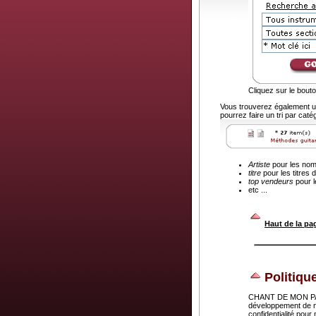
Cliquez sur le bout
Vous trouverez également u
pourrez faire un tri par caté
Artiste
pour les noms
titre
pour les titres 
top vendeurs
pour l
etc ...
.
Haut de la pa
Politiqu
CHANT DE MON PAYS 
développement de n
confidentialité pou