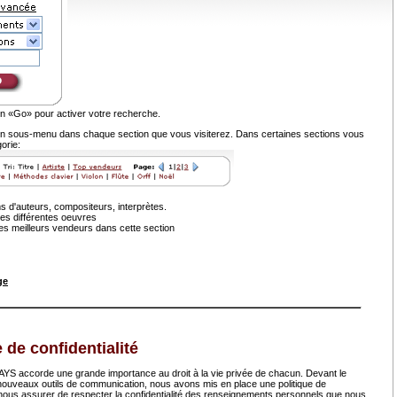
on «Go» pour activer votre recherche.
n sous-menu dans chaque section que vous visiterez. Dans certaines sections vous
gorie:
 d'auteurs, compositeurs, interprètes.
des différentes oeuvres
es meilleurs vendeurs dans cette section
ge
e de confidentialité
accorde une grande importance au droit à la vie privée de chacun. Devant le
ouveaux outils de communication, nous avons mis en place une politique de
r nous assurer de respecter la confidentialité des renseignements personnels que nous