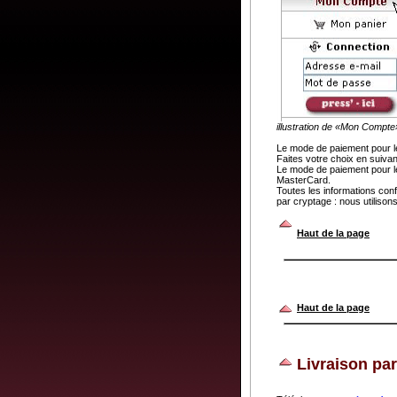
illustration de «Mon Compte
Le mode de paiement pour l
Faites votre choix en suiva
Le mode de paiement pour le
MasterCard.
Toutes les informations con
par cryptage : nous utiliso
.
Haut de la page
Haut de la page
Livraison par