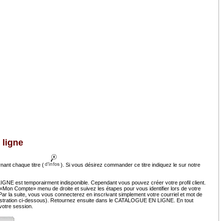
 ligne
nant chaque titre (
). Si vous désirez commander ce titre indiquez le sur notre
NE est temporairment indisponible. Cependant vous pouvez créer votre profil client.
 «Mon Compte» menu de droite et suivez les étapes pour vous identifier lors de votre
r la suite, vous vous connecterez en inscrivant simplement votre courriel et mot de
llustration ci-dessous). Retournez ensuite dans le CATALOGUE EN LIGNE. En tout
otre session.