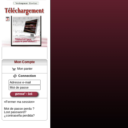
Mon Compte
Mon panier
Connection
«Fermer ma session»
Mot de passe perdu ?
Lost password?
¿contraseña perdida?