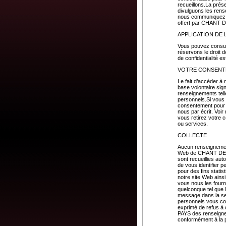
recueillons.La prés
divulguons les rens
nous communiquez su
offert par CHANT
APPLICATION DE 
Vous pouvez consulte
réservons le droit d
de confidentialité e
VOTRE CONSEN
Le fait d’accéder à
base volontaire sign
renseignements tell
personnels.Si vous
consentement pour so
nous par écrit. Voi
vous retirez votre 
ou services.
COLLECTE
Aucun renseignement
Web de CHANT DE MO
sont recueillies au
de vous identifier
pour des fins stati
notre site Web ains
vous nous les fourn
quelconque tel que 
message dans la se
personnels vous co
exprimé de refus à
PAYS des renseigneme
conformément à la pr