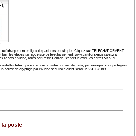
»
e téléchargement en ligne de partitions est simple . Cliquez sur TÉLÉCHARGEMENT
nt bien les étapes sur notre site de téléchargement: www.partitions-musicales.ca
s achats en ligne, livrés par Poste Canada, s'effectue avec les cartes Visa* ou
fidentielles telles que votre nom ou votre numéro de carte, par exemple, sont protégées
ns la norme de cryptage par couche sécurisée client-serveur SSL 128 bits.
 la poste