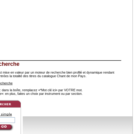
cherche
est mise en valeur par un moteur de recherche bien profilé et dynamique rendant
ntrées la totalité des titres du catalogue Chant de mon Pays.
recherche
: dans la boîte, remplacez «*Mot clé ici» par VOTRE mot.
e
»: en plus, faites un choix par instrument ou par section.