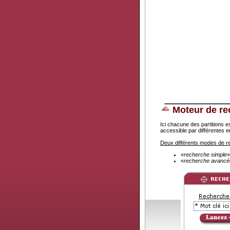
Moteur de re
Ici chacune des partitions 
accessible par différentes e
Deux différents modes de 
«
recherche simple
»
«
recherche avancé