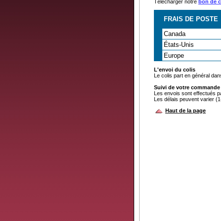
Télécharger notre
bon de
FRAIS DE POSTE
Canada
États-Unis
Europe
L'envoi du colis
Le colis part en général dan
Suivi de votre commande
Les envois sont effectués 
Les délais peuvent varier (1
Haut de la page