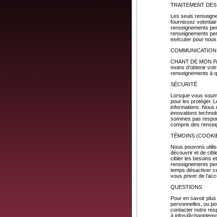
TRAITEMENT DE
Les seuls renseign
fournissez volontai
renseignements per
renseignements pers
exécuter pour nou
COMMUNICATION 
CHANT DE MON PAYS 
moins d’obtenir vot
renseignements à 
SÉCURITÉ
Lorsque vous soume
pour les protéger. 
informations. Nous n
innovations techno
sommes pas respons
compris des rensei
TÉMOINS (COOKI
Nous pouvons utilis
découvrir et de cibl
cibler les besoins et
renseignements pers
temps désactiver ces
vous priver de l’acc
QUESTIONS
Pour en savoir plus 
personnelles, ou po
contacter notre res
à
infos@chantdem