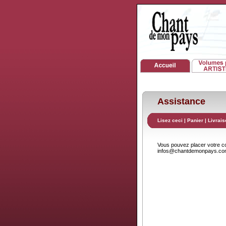
Assistance
Lisez ceci
|
Panier
|
Livrais
Vous pouvez placer votre 
infos@chantdemonpays.c