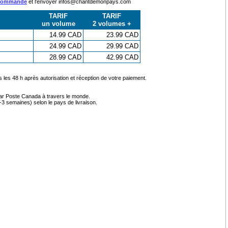
 commande
et l'envoyer infos@chantdemonpays.com
TARIF
TARIF
un volume
2 volumes +
14.99 CAD
23.99 CAD
24.99 CAD
29.99 CAD
28.99 CAD
42.99 CAD
s les 48 h après autorisation et réception de votre paiement.
par Poste Canada à travers le monde.
-3 semaines) selon le pays de livraison.