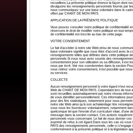
recueillons.La présente politique énonce la façon dont no
divulguons les renseignements personnels fournis par les 
nous communiquez sur une base volontaire dans le cadre 
offert par CHANT DE MON PAYS.
APPLICATION DE LA PRÉSENTE POLITIQUE
Vous pouvez consulter notre politique de confidentialité e
réservons le droit de modifier notre politique en tout temps
de confidentialité est inscrite au bas de cette page.
VOTRE CONSENTEMENT
Le fait d’accéder à notre site Web et/ou de nous commun
base volontaire signifie que vous êtes d’accord avec la col
renseignements telles que définies dans cette politique d
personnels.Si vous nous avez soumis des renseignements
consentement pour son utilisation ou sa diffusion, il est 
nous par écrit. Voir nos coordonnées dans la section Pour
vous retirez votre consentement, il est possible que nous
ou services.
COLLECTE
Aucun renseignement personnel à votre égard n’est recuei
Web de CHANT DE MON PAYS. Cependant lors de tout accè
sont recueillies automatiquement par notre réseau inform
de vous identifier personnellement. Ces informations p
pour des fins statistiques, notamment pour nous permettr
notre site Web ainsi qu’à son achalandage.Vos renseigne
vous nous les fournissez volontairement, notamment dans 
quelconque tel que l’envoie d’un curriculum vitae, d’un
message dans la section contact. Ces actions requièren
personnels vous concernant. Le fait de nous donner ces
exprimé de refus à cet égard.Dans tous les cas où vou
PAYS des renseignements personnels, celle-ci s’engage à le
conformément à la présente politique et à la législation ap