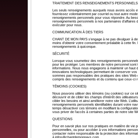
TRAITEMENT DES RENSEIGNEMENTS PERSONNELS
Les seuls renseignements auxquels nous avons accès et
fournissez volontairement par courriel ou tout autre mode
renseignements personnels pour vous répondre. Au beso
renseignements personnels à nos partenaires d’affaires 
exécuter pour nous.
COMMUNICATION À DES TIERS
CHANT DE MON PAYS s’engage à ne pas divulguer à des ti
moins d’obtenir votre consentement préalable à cette fin
renseignements à quiconque.
SÉCURITÉ
Lorsque vous soumettez des renseignements personnels
pour les protéger. Les membres de notre personnel sont t
informations. Nous nous engageons à maintenir un haut deg
innovations technologiques permettant de conserver vo
sommes pas responsables des pratiques des sites Web ou
compris des renseignements et du contenu que ceux-ci 
TÉMOINS (COOKIES)
Nous pouvons utiliser des témoins (ou cookies) sur ce s
découvrir et de cibler les champs d’intérêt des utilisateur
cibler les besoins et ainsi améliorer notre site Web. L’utili
renseignements personnels identifiables durant votre nav
temps désactiver ces témoins en modifiant la configuration
vous priver de l’accès à certaines parties de notre site W
QUESTIONS
Pour en savoir plus sur nos pratiques en matière de vie pr
personnelles, ou pour accéder à vos informations personn
contacter notre responsable de la protection des informat
à
infos@chantdemonpays.com