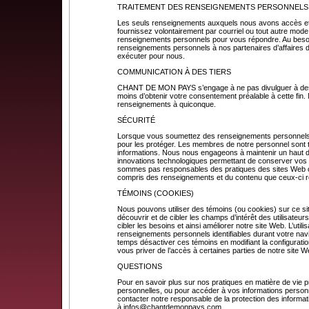
TRAITEMENT DES RENSEIGNEMENTS PERSONNELS
Les seuls renseignements auxquels nous avons accès et
fournissez volontairement par courriel ou tout autre mode
renseignements personnels pour vous répondre. Au beso
renseignements personnels à nos partenaires d’affaires 
exécuter pour nous.
COMMUNICATION À DES TIERS
CHANT DE MON PAYS s’engage à ne pas divulguer à des ti
moins d’obtenir votre consentement préalable à cette fin
renseignements à quiconque.
SÉCURITÉ
Lorsque vous soumettez des renseignements personnels
pour les protéger. Les membres de notre personnel sont t
informations. Nous nous engageons à maintenir un haut deg
innovations technologiques permettant de conserver vo
sommes pas responsables des pratiques des sites Web ou
compris des renseignements et du contenu que ceux-ci 
TÉMOINS (COOKIES)
Nous pouvons utiliser des témoins (ou cookies) sur ce s
découvrir et de cibler les champs d’intérêt des utilisateur
cibler les besoins et ainsi améliorer notre site Web. L’utili
renseignements personnels identifiables durant votre nav
temps désactiver ces témoins en modifiant la configuration
vous priver de l’accès à certaines parties de notre site W
QUESTIONS
Pour en savoir plus sur nos pratiques en matière de vie pr
personnelles, ou pour accéder à vos informations personn
contacter notre responsable de la protection des informat
à
infos@chantdemonpays.com