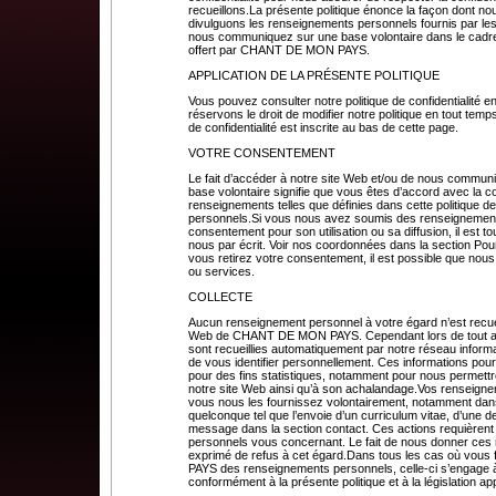
recueillons.La présente politique énonce la façon dont no
divulguons les renseignements personnels fournis par les 
nous communiquez sur une base volontaire dans le cadre 
offert par CHANT DE MON PAYS.
APPLICATION DE LA PRÉSENTE POLITIQUE
Vous pouvez consulter notre politique de confidentialité e
réservons le droit de modifier notre politique en tout temps
de confidentialité est inscrite au bas de cette page.
VOTRE CONSENTEMENT
Le fait d’accéder à notre site Web et/ou de nous commun
base volontaire signifie que vous êtes d’accord avec la col
renseignements telles que définies dans cette politique d
personnels.Si vous nous avez soumis des renseignements
consentement pour son utilisation ou sa diffusion, il est 
nous par écrit. Voir nos coordonnées dans la section Pour
vous retirez votre consentement, il est possible que nous
ou services.
COLLECTE
Aucun renseignement personnel à votre égard n’est recuei
Web de CHANT DE MON PAYS. Cependant lors de tout accè
sont recueillies automatiquement par notre réseau inform
de vous identifier personnellement. Ces informations p
pour des fins statistiques, notamment pour nous permettr
notre site Web ainsi qu’à son achalandage.Vos renseigne
vous nous les fournissez volontairement, notamment dans 
quelconque tel que l’envoie d’un curriculum vitae, d’un
message dans la section contact. Ces actions requièren
personnels vous concernant. Le fait de nous donner ces
exprimé de refus à cet égard.Dans tous les cas où vou
PAYS des renseignements personnels, celle-ci s’engage à le
conformément à la présente politique et à la législation ap